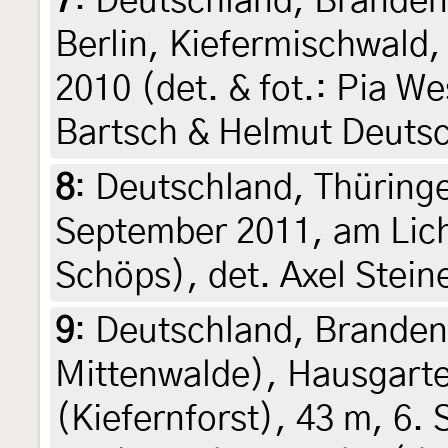
7
:
Deutschland, Branden
Berlin, Kiefermischwald,
2010 (det. & fot.: Pia W
Bartsch & Helmut Deuts
8
:
Deutschland, Thüringe
September 2011, am Lich
Schöps), det. Axel Stein
9
:
Deutschland, Branden
Mittenwalde), Hausgart
(Kiefernforst), 43 m, 6.