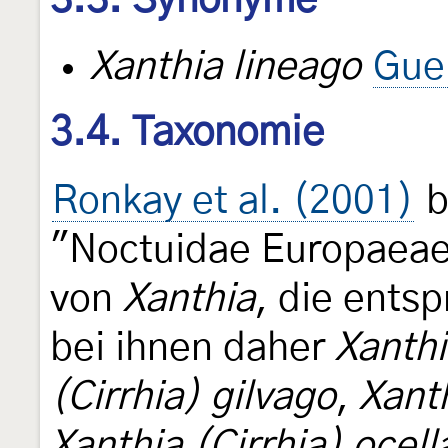
Xanthia lineago
Gue
3.4. Taxonomie
Ronkay et al. (2001)
b
"Noctuidae Europaea
von
Xanthia
, die ents
bei ihnen daher
Xanthi
(Cirrhia) gilvago
,
Xanth
Xanthia (Cirrhia) ocell