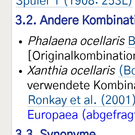
Spuler 1 (1908: 253L)
3.2. Andere Kombinat
Phalaena ocellaris
B
[Originalkombinatio
Xanthia ocellaris
(B
verwendete Kombina
Ronkay et al. (2001
Europaea (abgefrag
3.3. Synonyme