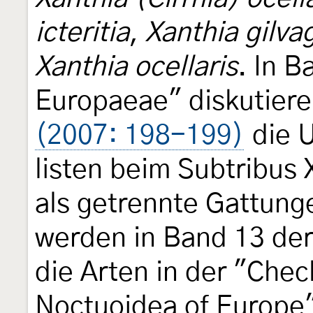
icteritia
,
Xanthia gilva
Xanthia ocellaris
. In 
Europaeae" diskutier
(2007: 198-199)
die U
listen beim Subtribus
als getrennte Gattung
werden in Band 13 de
die Arten in der "Check
Noctuoidea of Europe