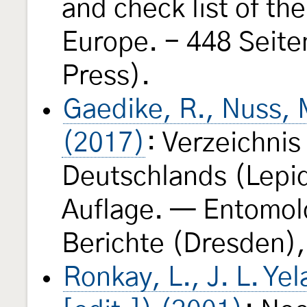
and check list of th
Europe. - 448 Seite
Press).
Gaedike, R., Nuss, M
(2017)
: Verzeichnis
Deutschlands (Lepid
Auflage. — Entomol
Berichte (Dresden),
Ronkay, L., J. L. Ye