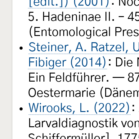
[edit.]) (2001)
: No
5. Hadeninae II. – 4
(Entomological Pres
Steiner, A. Ratzel,
Fibiger (2014)
: Die
Ein Feldführer. — 8
Oestermarie (Dänem
Wirooks, L. (2022)
:
Larvaldiagnostik vo
Schiffermüller], 17