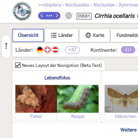
›
›
›
Lepidoptera
Noctuoidea
Noctuidae
Xylenina
Cirrhia ocellaris
09561
Übersicht
Länder
Karte
Fundmeld
+37
EU
Länder:
Kontinente:
Neues Layout der Navigation (Beta Test)
Lebendfotos
Falter
Raupe
Männchen
Weitere 