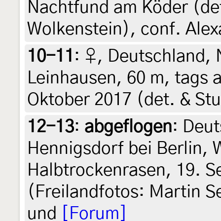
Nachtfund am Köder (det.
Wolkenstein), conf. Ale
10-11
:
♀, Deutschland, 
Leinhausen, 60 m, tags 
Oktober 2017 (det. & Stu
12-13
:
abgeflogen
: Deu
Hennigsdorf bei Berlin, 
Halbtrockenrasen, 19. 
(Freilandfotos: Martin S
und
[Forum]