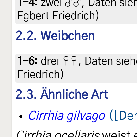
1-4
:
zwei ♂♂, Daten siehe
Egbert Friedrich)
2.2. Weibchen
1-6
:
drei ♀♀, Daten siehe
Friedrich)
2.3. Ähnliche Art
Cirrhia gilvago
([Den
Cirrhia ocellaris
weist 