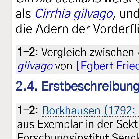
als
Cirrhia gilvago
, un
die Adern der Vorderfl
1-2
:
Vergleich zwischen
gilvago
von
[Egbert Frie
2.4. Erstbeschreibun
1-2
:
Borkhausen (1792:
aus Exemplar in der Sekt
Forschungsinstitut Senc