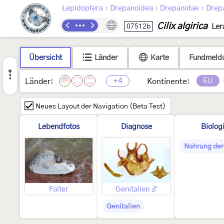
›
›
›
Lepidoptera
Drepanoidea
Drepanidae
Drep
Cilix algirica
07512b
Ler
Übersicht
Länder
Karte
Fundmeld
+4
EU
Länder:
Kontinente:
Neues Layout der Navigation (Beta Test)
Lebendfotos
Diagnose
Biolog
Nahrung der
Falter
Genitalien ♂
Genitalien