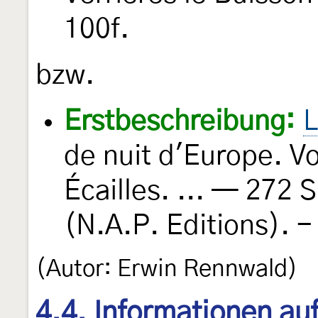
100f.
bzw.
Erstbeschreibung:
L
de nuit d'Europe. V
Écailles. ... — 272 S
(N.A.P. Editions). -
(Autor: Erwin Rennwald)
4.4. Informationen au