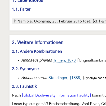
1. Lebendfotos
1.1. Falter
1
:
Namibia, Okonjima, 25. Februar 2015 (det. (cf.) & 
2. Weitere Informationen
2.1. Andere Kombinationen
Aphnaeus phanes
Trimen, 1873
[Originalkombina
2.2. Synonyme
Aphnaeus erna
Staudinger, [1888]
[Synonym nach fu
2.3. Faunistik
Nach
[Global Biodiversity Information Facility]
kommt di
Locus typicus gemäß Erstbeschreibung: Vaal River, Gr