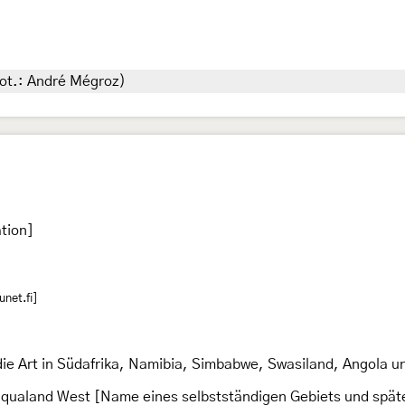
fot.: André Mégroz)
tion]
net.fi]
e Art in Südafrika, Namibia, Simbabwe, Swasiland, Angola u
iqualand West [Name eines selbstständigen Gebiets und später