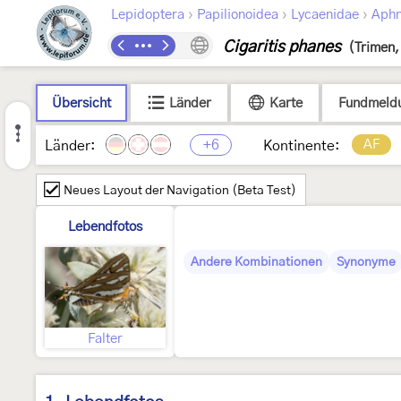
›
›
›
Lepidoptera
Papilionoidea
Lycaenidae
Aphn
Cigaritis phanes
(Trimen,
Übersicht
Länder
Karte
Fundmeld
+6
AF
Länder:
Kontinente:
Neues Layout der Navigation (Beta Test)
Lebendfotos
Andere Kombinationen
Synonyme
Falter