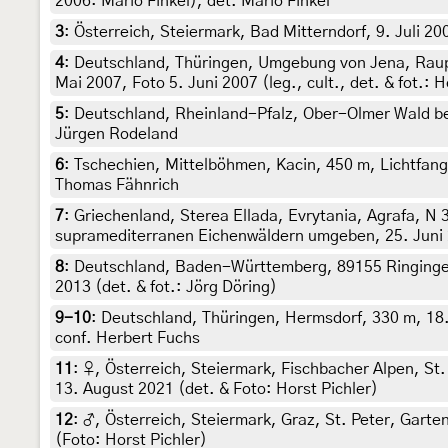
2006: Mario Finkel), det. Mario Finkel
3
:
Österreich, Steiermark, Bad Mitterndorf, 9. Juli 2
4
:
Deutschland, Thüringen, Umgebung von Jena, Raup
Mai 2007, Foto 5. Juni 2007 (leg., cult., det. & fot.: 
5
:
Deutschland, Rheinland-Pfalz, Ober-Olmer Wald bei
Jürgen Rodeland
6
:
Tschechien, Mittelböhmen, Kacin, 450 m, Lichtfang,
Thomas Fähnrich
7
:
Griechenland, Sterea Ellada, Evrytania, Agrafa, N 
supramediterranen Eichenwäldern umgeben, 25. Juni 20
8
:
Deutschland, Baden-Württemberg, 89155 Ringingen, 
2013 (det. & fot.: Jörg Döring)
9-10
:
Deutschland, Thüringen, Hermsdorf, 330 m, 18. 
conf. Herbert Fuchs
11
:
♀, Österreich, Steiermark, Fischbacher Alpen, S
13. August 2021 (det. & Foto: Horst Pichler)
12
:
♂, Österreich, Steiermark, Graz, St. Peter, Gart
(Foto: Horst Pichler)