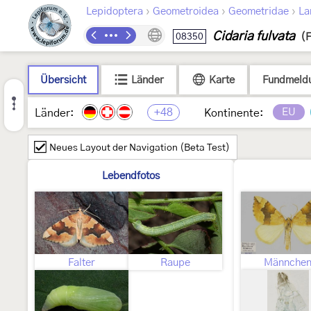
›
›
›
Lepidoptera
Geometroidea
Geometridae
La
Cidaria fulvata
08350
(F
Übersicht
Länder
Karte
Fundmeld
+48
EU
Länder:
Kontinente:
Neues Layout der Navigation (Beta Test)
Lebendfotos
Falter
Raupe
Männche