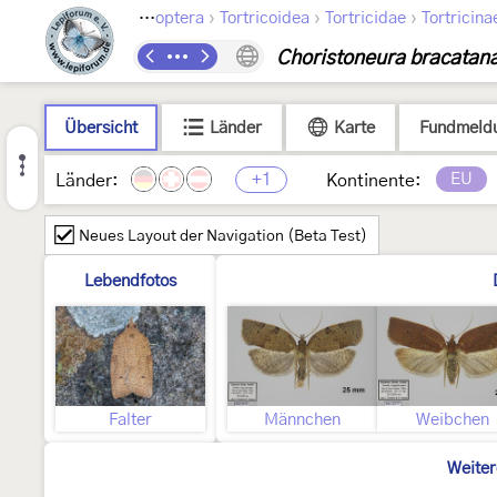
›
›
›
Lepidoptera
Tortricoidea
Tortricidae
Tortricina
Choristoneura bracatan
Übersicht
Länder
Karte
Fundmeld
+1
EU
Länder:
Kontinente:
Neues Layout der Navigation (Beta Test)
Lebendfotos
Falter
Männchen
Weibchen
Weiter