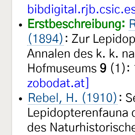
bibdigital.rjb.csic.e
Erstbeschreibung:
R
(1894)
: Zur Lepido
Annalen des k. k. na
Hofmuseums
9
(1): 
zobodat.at]
Rebel, H. (1910)
: S
Lepidopterenfauna 
des Naturhistorisc