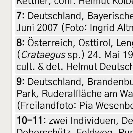
Kettner, conf. Helmut Kolb
7
:
Deutschland, Bayerische
Juni 2007 (Foto: Ingrid Al
8
:
Österreich, Osttirol, L
(
Crataegus
sp.) 24. Mai 19
cult. & det. Helmut Deutsc
9
:
Deutschland, Brandenbu
Park, Ruderalfläche am Wa
(Freilandfoto: Pia Wesenbe
10-11
:
zwei Individuen, D
Doberschütz, Feldweg, Pu