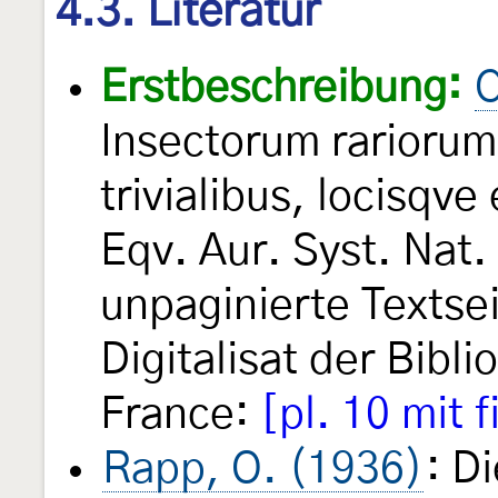
4.3. Literatur
Erstbeschreibung:
C
Insectorum rarioru
trivialibus, locisqve
Eqv. Aur. Syst. Nat. 
unpaginierte Textse
Digitalisat der Bibl
France:
[pl. 10 mit f
Rapp, O. (1936)
: D