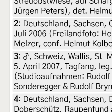
Streuobstwiese, auf Schafg
Jürgen Peters), det. Helm
2
:
Deutschland, Sachsen, O
Juli 2006 (Freilandfoto: H
Melzer, conf. Helmut Kolb
3
:
♂, Schweiz, Wallis, St-
5. April 2007, Tagfang, le
(Studioaufnahmen: Rudolf 
Sonderegger & Rudolf Bry
4
:
Deutschland, Sachsen, 
Doberschütz, Raupenfund