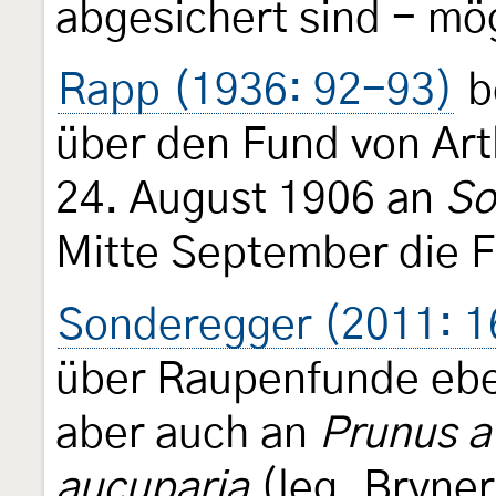
abgesichert sind - mögl
Rapp (1936: 92-93)
b
über den Fund von Art
24. August 1906 an
So
Mitte September die F
Sonderegger (2011: 1
über Raupenfunde eb
aber auch an
Prunus a
aucuparia
(leg. Bryner