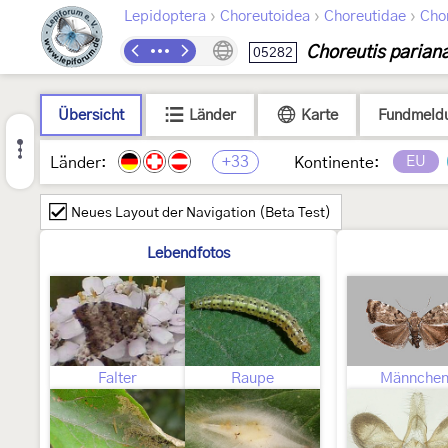
›
›
›
Lepidoptera
Choreutoidea
Choreutidae
Cho
Choreutis parian
05282
Übersicht
Länder
Karte
Fundmeld
+33
EU
Länder:
Kontinente:
Neues Layout der Navigation (Beta Test)
Lebendfotos
Falter
Raupe
Männche