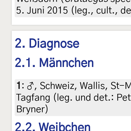
5. Juni 2015 (leg., cult., d
2. Diagnose
2.1. Männchen
1
:
♂, Schweiz, Wallis, St-M
Tagfang (leg. und det.: Pe
Bryner)
2.2. Weibchen