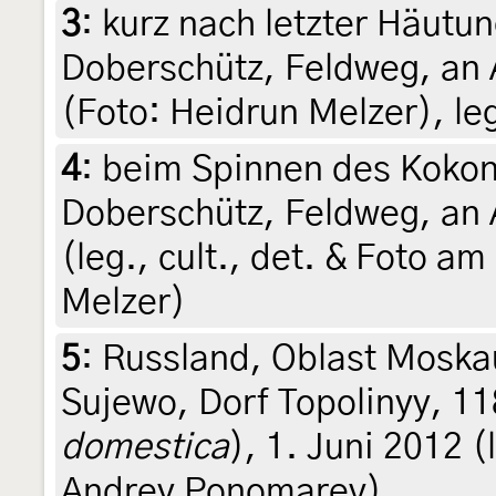
3
:
kurz nach letzter Häutu
Doberschütz, Feldweg, an
(Foto: Heidrun Melzer), leg
4
:
beim Spinnen des Kokon
Doberschütz, Feldweg, an 
(leg., cult., det. & Foto a
Melzer)
5
:
Russland, Oblast Moska
Sujewo, Dorf Topolinyy, 1
domestica
), 1. Juni 2012 (l
Andrey Ponomarev)