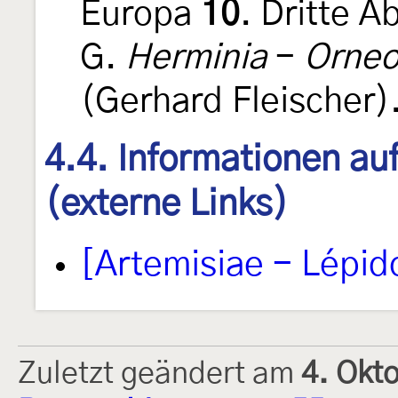
Europa
10
. Dritte 
G.
Herminia
-
Orne
(Gerhard Fleischer)
4.4. Informationen au
(externe Links)
[Artemisiae - Lépid
Zuletzt geändert am
4. Okt