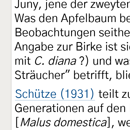
Juny, jene der zweyte
Was den Apfelbaum bet
Beobachtungen seither 
Angabe zur Birke ist s
mit
C. diana
?) und wa
Sträucher" betrifft, bl
Schütze (1931)
teilt 
Generationen auf den 
[
Malus domestica
], w