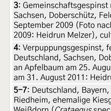
3
:
Gemeinschaftsgespinst m
Sachsen, Doberschütz, Fel
September 2009 (Foto nach
2009: Heidrun Melzer), cul
4
:
Verpuppungsgespinst, fe
Deutschland, Sachsen, Do
an Apfelbaum am 25. August
am 31. August 2011: Heidr
5-7
:
Deutschland, Bayern, 
Riedheim, ehemalige Kiesg
Weißdorn (
Crataegus
spec.