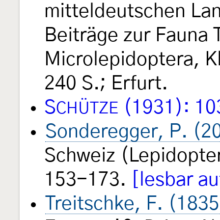
mitteldeutschen Lan
Beiträge zur Fauna 
Microlepidoptera, K
240 S.; Erfurt.
S
(1931): 10
CHÜTZE
Sonderegger, P. (2
Schweiz (Lepidopte
153-173.
[lesbar a
Treitschke, F. (1835