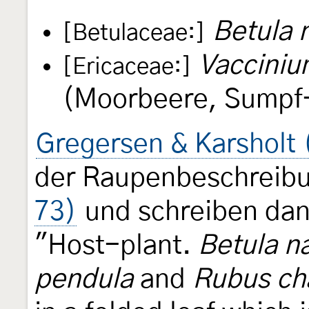
Betula 
[Betulaceae:]
Vacciniu
[Ericaceae:]
(Moorbeere, Sumpf
Gregersen & Karsholt 
der Raupenbeschreib
73)
und schreiben dan
"Host-plant.
Betula n
pendula
and
Rubus c