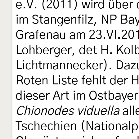
e.V. (2011) wird über
im Stangenfilz, NP Ba
Grafenau am 23.VI.2010
Lohberger, det H. Kolb
Lichtmannecker). Dazu 
Roten Liste fehlt der
dieser Art im Ostbaye
Chionodes viduella
all
Tschechien (Nationalp