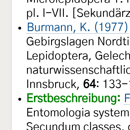
pl. I-VII. [Sekundärz
Burmann, K. (1977)
Gebirgslagen Nordtir
Lepidoptera, Gelech
naturwissenschaftli
Innsbruck,
64
: 133
Erstbeschreibung:
F
Entomologia system
Secundum classes, o