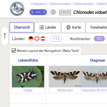
›
›
›
Lepidoptera
Gelechioidea
Gelechiidae
Gelech
Chionodes viduel
03525
Übersicht
Länder
Karte
Fundmeld
+13
EU
Länder:
Kontinente:
Neues Layout der Navigation (Beta Test)
Lebendfotos
Diagnose
Falter
Weibchen