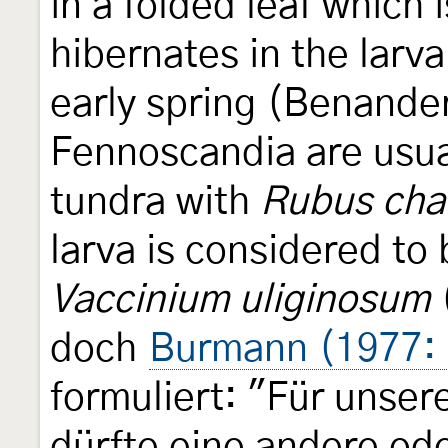
in a folded leaf which i
hibernates in the larv
early spring (Benander 
Fennoscandia are usua
tundra with
Rubus ch
larva is considered to
Vaccinium uliginosum
doch
Burmann (1977:
formuliert: "Für unse
dürfte eine andere od