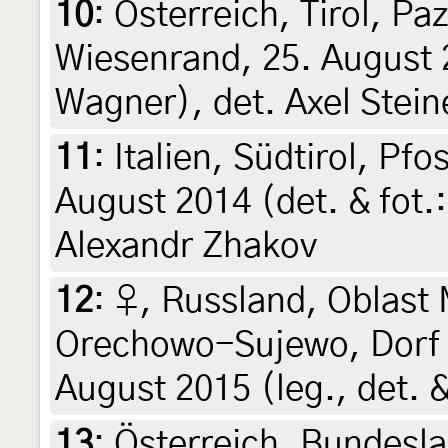
10
:
Österreich, Tirol, Pa
Wiesenrand, 25. August 
Wagner), det. Axel Stein
11
:
Italien, Südtirol, Pfo
August 2014 (det. & fot.
Alexandr Zhakov
12
:
♀, Russland, Oblast
Orechowo-Sujewo, Dorf T
August 2015 (leg., det. 
13
:
Österreich, Bundesla