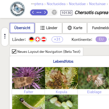
›
›
›
›
Lepidoptera
Noctuoidea
Noctuidae
Noctuinae
Chersotis cuprea
10130
Übersicht
Länder
Karte
Fundmeld
+31
EU
Länder:
Kontinente:
Neues Layout der Navigation (Beta Test)
Lebendfotos
Falter
Kopula
Eiablage