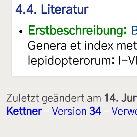
4.4. Literatur
Erstbeschreibung:
B
Genera et index me
lepidopterorum: I-VI
Zuletzt geändert am
14. Ju
Kettner
-
Version
34
-
Verw