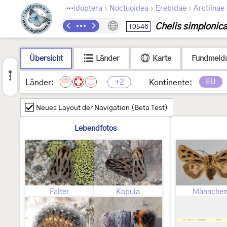
›
›
›
Lepidoptera
Noctuoidea
Erebidae
Arctiinae
Chelis simplonic
10546
Übersicht
Länder
Karte
Fundmeld
+2
EU
Länder:
Kontinente:
Neues Layout der Navigation (Beta Test)
Lebendfotos
Falter
Kopula
Männche