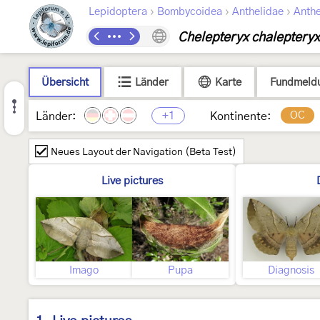
›
›
›
Lepidoptera
Bombycoidea
Anthelidae
Anthe
Chelepteryx chalepteryx
Übersicht
Länder
Karte
Fundmeld
+1
OC
Länder:
Kontinente:
Neues Layout der Navigation (Beta Test)
Live pictures
Imago
Pupa
Diagnosis