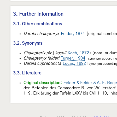
3. Further information
3.1. Other combinations
Darala chalepteryx
Felder, 1874
[original combin
3.2. Synonyms
Chalepterix
[sic]
kochii
Koch, 1872
; (nom. nudu
Chelepteryx felderi
Turner, 1904
[synonym according t
Darala cupreotincta
Lucas, 1892
[synonym according 
3.3. Literature
Original description:
Felder & Felder & A. F. Ro
den Befehlen des Commodore B. von Wüllerstorf-U
1-9, Erklärung der Tafeln LXXV bis CVII 1-10, In