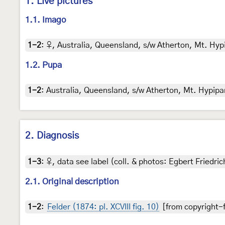
1. Live pictures
1.1. Imago
1-2
:
♀, Australia, Queensland, s/w Atherton, Mt. Hyp
1.2. Pupa
1-2
:
Australia, Queensland, s/w Atherton, Mt. Hypipam
2. Diagnosis
1-3
:
♀, data see label (coll. & photos: Egbert Friedric
2.1. Original description
1-2
:
Felder (1874: pl. XCVIII fig. 10)
[from copyright-f