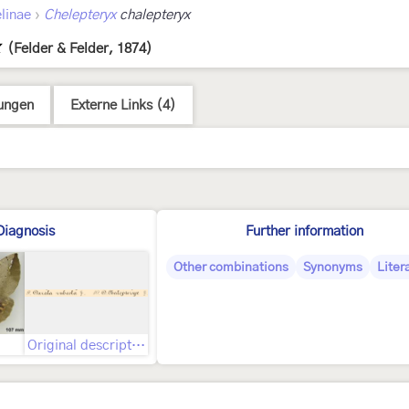
›
linae
Chelepteryx
chalepteryx
(Felder & Felder, 1874)
ungen
Externe Links (4)
Diagnosis
Further information
Other combinations
Synonyms
Liter
Original description