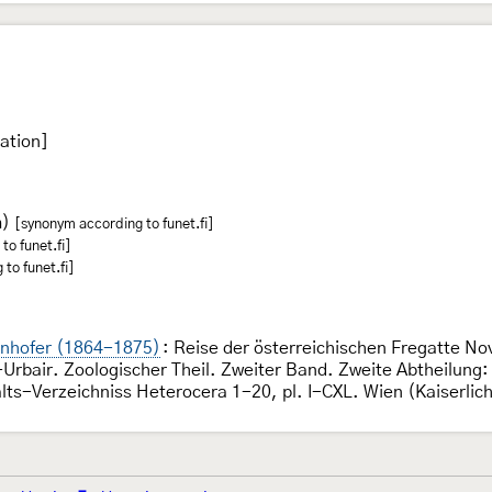
ation]
m)
[synonym according to funet.fi]
o funet.fi]
to funet.fi]
genhofer (1864-1875)
: Reise der österreichischen Fregatte No
rbair. Zoologischer Theil. Zweiter Band. Zweite Abtheilung: 
halts-Verzeichniss Heterocera 1-20, pl. I-CXL. Wien (Kaiserli