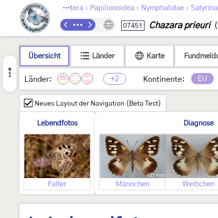
›
›
›
Lepidoptera
Papilionoidea
Nymphalidae
Satyrina
Chazara prieuri
07451
(
Übersicht
Länder
Karte
Fundmeld
+2
EU
Länder:
Kontinente:
Neues Layout der Navigation (Beta Test)
Lebendfotos
Diagnose
Falter
Männchen
Weibchen