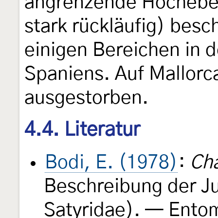
angrenzende Hocheben
stark rückläufig) besc
einigen Bereichen in 
Spaniens. Auf Mallorc
ausgestorben.
4.4. Literatur
Bodi, E. (1978)
:
Cha
Beschreibung der J
Satyridae). — Entom