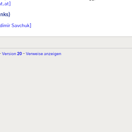
t.at]
inks)
dimir Savchuk]
-
Version
20
-
Verweise anzeigen
r 2002 von
Walter Schön
(
www.schmetterling-raupe.de
) als "Forum Sc
zember 2004 von
Erwin Rennwald
(fachliche Supervision) und
Jürgen R
06 wird es vom gemeinnützigen
Lepiforum e.V.
getragen.