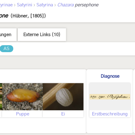
›
›
›
yrinae
Satyrini
Satyrina
Chazara
persephone
one
(Hübner, [1805])
ungen
Externe Links (10)
AS
Diagnose
Puppe
Ei
Erstbeschreibung