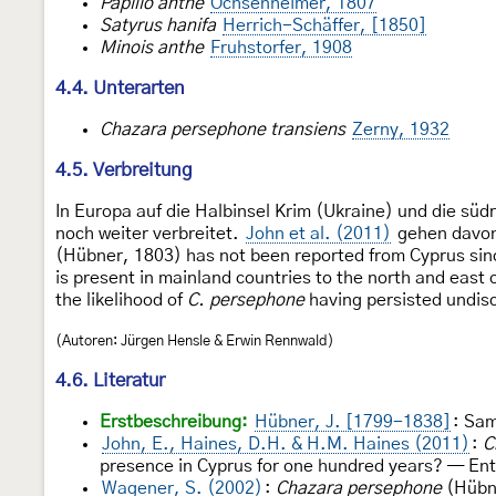
Papilio anthe
Ochsenheimer, 1807
Satyrus hanifa
Herrich-Schäffer, [1850]
Minois anthe
Fruhstorfer, 1908
4.4. Unterarten
Chazara persephone transiens
Zerny, 1932
4.5. Verbreitung
In Europa auf die Halbinsel Krim (Ukraine) und die süd
noch weiter verbreitet.
John et al. (2011)
gehen davon
(Hübner, 1803) has not been reported from Cyprus since
is present in mainland countries to the north and east 
the likelihood of
C. persephone
having persisted undisc
(Autoren: Jürgen Hensle & Erwin Rennwald)
4.6. Literatur
Erstbeschreibung:
Hübner, J. [1799-1838]
: Sa
John, E., Haines, D.H. & H.M. Haines (2011)
:
C
presence in Cyprus for one hundred years? — En
Wagener, S. (2002)
:
Chazara persephone
(Hübne