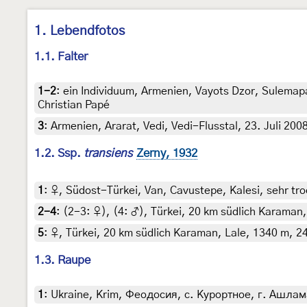
1. Lebendfotos
1.1. Falter
1-2
:
ein Individuum, Armenien, Vayots Dzor, Sulemapa
Christian Papé
3
:
Armenien, Ararat, Vedi, Vedi-Flusstal, 23. Juli 200
1.2. Ssp.
transiens
Zerny, 1932
1
:
♀, Südost-Türkei, Van, Cavustepe, Kalesi, sehr tro
2-4
: (2-3:
♀
), (4:
♂
),
Türkei, 20 km südlich Karaman, 
5
:
♀, Türkei, 20 km südlich Karaman, Lale, 1340 m, 24.
1.3. Raupe
1
:
Ukraine, Krim, Феодосия, с. Курортное, г. Ашламалы