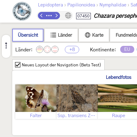
›
›
›
Lepidoptera
Papilionoidea
Nymphalidae
Sat
Chazara perseph
07450
Übersicht
Länder
Karte
Fundmeld
+8
EU
Länder:
Kontinente:
Neues Layout der Navigation (Beta Test)
Lebendfotos
Falter
Ssp. transiens Zerny, 1932
Raupe