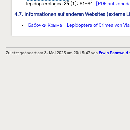
lepidopterologica
25
(1): 81-84.
[PDF auf zoboda
4.7. Informationen auf anderen Websites (externe L
[Бабочки Крыма – Lepidoptera of Crimea von Vla
Zuletzt geändert am
3. Mai 2025 um 20:15:47
von
Erwin Rennwald
Dieses Internetportal wurde am 16. Septembe
Raupen bestimmen" gegründet und am 23. De
(technische Betreuung) übernommen. Seit 20