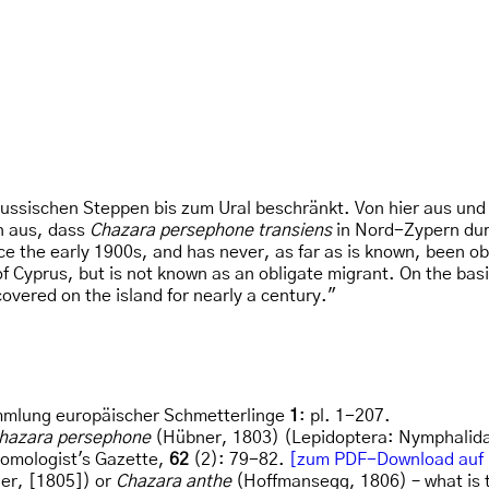
russischen Steppen bis zum Ural beschränkt. Von hier aus und
 aus, dass
Chazara persephone transiens
in Nord-Zypern du
 the early 1900s, and has never, as far as is known, been obs
of Cyprus, but is not known as an obligate migrant. On the basi
overed on the island for nearly a century."
mmlung europäischer Schmetterlinge
1
: pl. 1-207.
hazara persephone
(Hübner, 1803) (Lepidoptera: Nymphalidae
tomologist's Gazette,
62
(2): 79-82.
[zum PDF-Download auf 
r, [1805]) or
Chazara anthe
(Hoffmansegg, 1806) – what is 