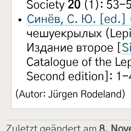
Society
20
(1): 53-
Синёв, С. Ю. [ed.]
чешуекрылых (Lepi
Издание второе [
S
Catalogue of the Le
Second edition]: 1-
(Autor: Jürgen Rodeland)
Zuletzt geändert am
8. Nov