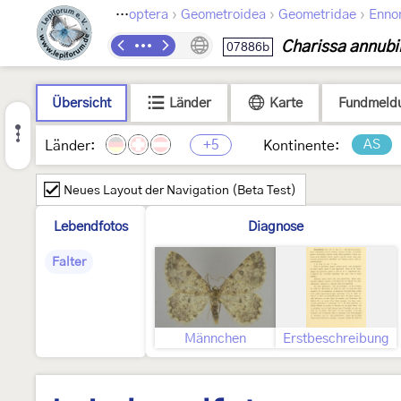
›
›
›
Lepidoptera
Geometroidea
Geometridae
Enno
Charissa annubi
07886b
Übersicht
Länder
Karte
Fundmeld
+5
AS
Länder:
Kontinente:
Neues Layout der Navigation (Beta Test)
Lebendfotos
Diagnose
Falter
Männchen
Erstbeschreibung