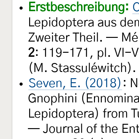
Erstbeschreibung:
C
Lepidoptera aus de
Zweiter Theil. — Mé
2
: 119-171, pl. VI-V
(M. Stassuléwitch).
Seven, E. (2018)
: 
Gnophini (Ennomina
Lepidoptera) from T
— Journal of the En