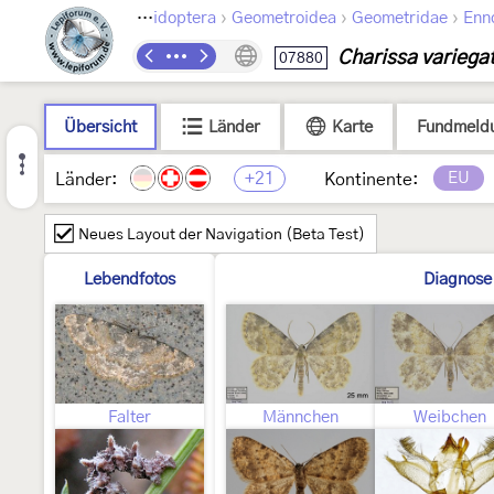
›
›
›
Lepidoptera
Geometroidea
Geometridae
Enn
Charissa variega
07880
Übersicht
Länder
Karte
Fundmeld
+21
EU
Länder:
Kontinente:
Neues Layout der Navigation (Beta Test)
Lebendfotos
Diagnose
Falter
Männchen
Weibchen