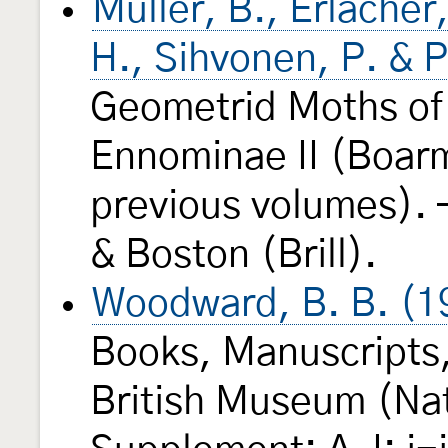
Müller, B., Erlacher
H., Sihvonen, P. & 
Geometrid Moths of
Ennominae II (Boarmi
previous volumes). 
& Boston (Brill).
Woodward, B. B. (1
Books, Manuscripts,
British Museum (Natu