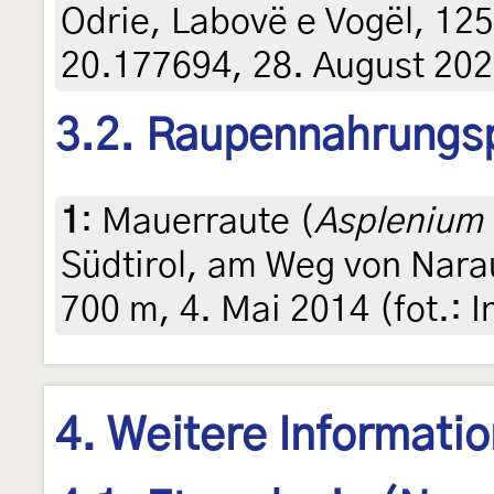
Odrie, Labovë e Vogël, 12
20.177694, 28. August 202
3.2. Raupennahrungs
1
:
Mauerraute (
Asplenium 
Südtirol, am Weg von Narau
700 m, 4. Mai 2014 (fot.: I
4. Weitere Informati