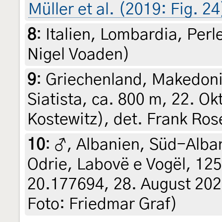
Müller et al. (2019: Fig. 24
8
:
Italien, Lombardia, Perle
Nigel Voaden)
9
:
Griechenland, Makedonie
Siatista, ca. 800 m, 22. Ok
Kostewitz), det. Frank Ro
10
:
♂, Albanien, Süd-Alban
Odrie, Labovë e Vogël, 12
20.177694, 28. August 2025
Foto: Friedmar Graf)