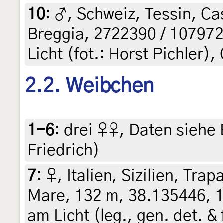
10
:
♂, Schweiz, Tessin, Cas
Breggia, 2722390 / 107972
Licht (fot.: Horst Pichler),
2.2. Weibchen
1-6
:
drei ♀♀, Daten siehe E
Friedrich)
7
:
♀, Italien, Sizilien, Tr
Mare, 132 m, 38.135446, 1
am Licht (leg., gen. det. &