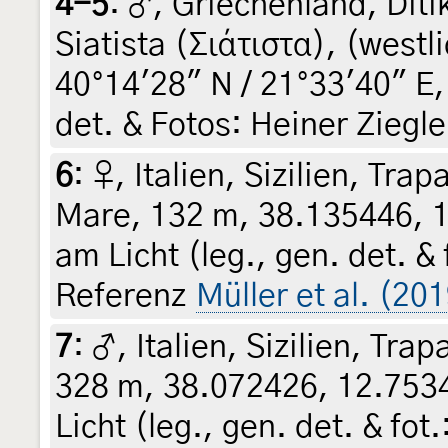
4-5
:
♂, Griechenland, Dit
Siatista (Σιάτιστα), (westl
40°14'28" N / 21°33'40" E,
det. & Fotos: Heiner Ziegle
6
:
♀, Italien, Sizilien, Tr
Mare, 132 m, 38.135446, 1
am Licht (leg., gen. det. &
Referenz
Müller et al. (201
7
:
♂, Italien, Sizilien, Tr
328 m, 38.072426, 12.753
Licht (leg., gen. det. & fo