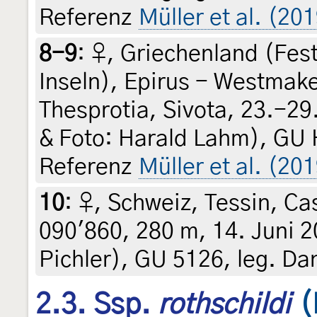
Referenz
Müller et al. (201
8-9
:
♀, Griechenland (Fes
Inseln), Epirus - Westmak
Thesprotia, Sivota, 23.-29
& Foto: Harald Lahm), GU 
Referenz
Müller et al. (20
10
:
♀, Schweiz, Tessin, Ca
090'860, 280 m, 14. Juni 20
Pichler), GU 5126, leg. Dan
2.3. Ssp.
rothschildi
(