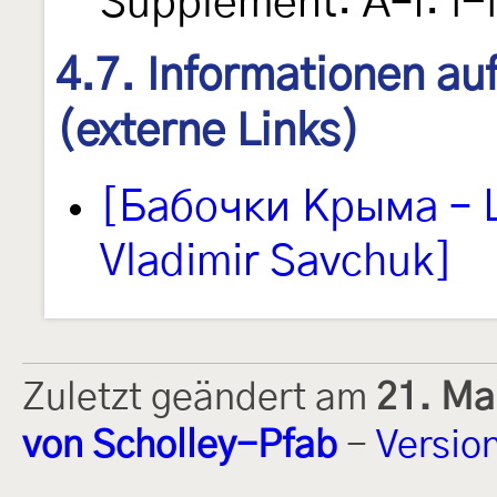
Supplement: A–I: i-
4.7. Informationen au
(externe Links)
[Бабочки Крыма – L
Vladimir Savchuk]
Zuletzt geändert am
21. Ma
von Scholley-Pfab
-
Versio