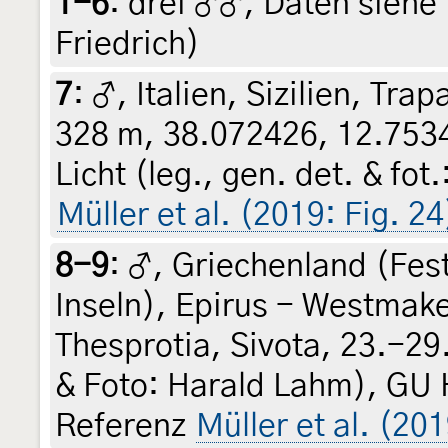
1-6
:
drei ♂♂, Daten siehe E
Friedrich)
7
:
♂, Italien, Sizilien, Tr
328 m, 38.072426, 12.753
Licht (leg., gen. det. & fo
Müller et al. (2019: Fig. 24
8-9
:
♂, Griechenland (Fes
Inseln), Epirus - Westmak
Thesprotia, Sivota, 23.-29
& Foto: Harald Lahm), GU 
Referenz
Müller et al. (20