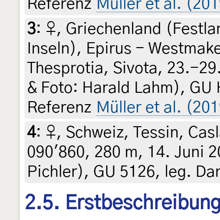
Referenz
Müller et al. (201
3
:
♀, Griechenland (Festla
Inseln), Epirus - Westmak
Thesprotia, Sivota, 23.-29
& Foto: Harald Lahm), GU 
Referenz
Müller et al. (20
4
:
♀, Schweiz, Tessin, Casl
090'860, 280 m, 14. Juni 20
Pichler), GU 5126, leg. Dan
2.5. Erstbeschreibun