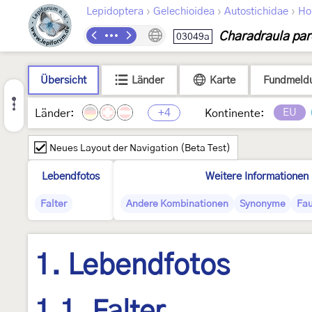
›
›
›
Lepidoptera
Gelechioidea
Autostichidae
Ho
Charadraula par
03049a
Übersicht
Länder
Karte
Fundmeld
+4
EU
Länder:
Kontinente:
Neues Layout der Navigation (Beta Test)
Lebendfotos
Weitere Informationen
Falter
Andere Kombinationen
Synonyme
Fau
1. Lebendfotos