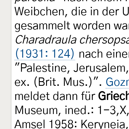
Weibchen, die in der 
gesammelt worden wa
Charadraula chersop
(1931: 124)
nach einem
"Palestine, Jerusalem,
ex. (Brit. Mus.)".
Goz
meldet dann für
Griec
Museum, ined.: 1-3,X
Amsel 1958: Keryneia, 