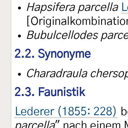
Hapsifera parcella
L
[Originalkombinatio
Bubulcellodes parce
2.2. Synonyme
Charadraula chers
2.3. Faunistik
Lederer (1855: 228)
b
parcella
" nach einem 