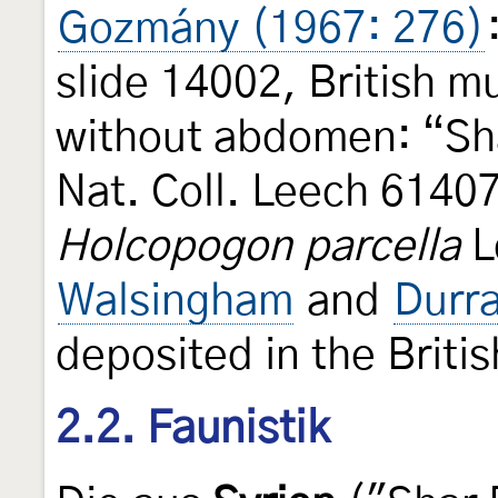
Gozmány (1967: 276)
slide 14002, British 
without abdomen: “Sh
Nat. Coll. Leech 6140
Holcopogon parcella
L
Walsingham
and
Durr
deposited in the Briti
2.2. Faunistik