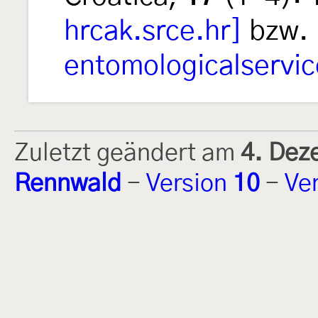
hrcak.srce.hr]
bzw.
entomologicalservi
Zuletzt geändert am
4. Dez
Rennwald
-
Version
10
-
Ve