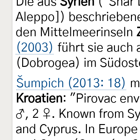
Die aus
Syrien
("Shar 
Aleppo]) beschriebene
den Mittelmeerinseln
(2003)
führt sie auch
(Dobrogea) im Südos
Šumpich (2013: 18)
me
Kroatien
: "Pirovac env
♂, 2 ♀. Known from Syr
and Cyprus. In Europe