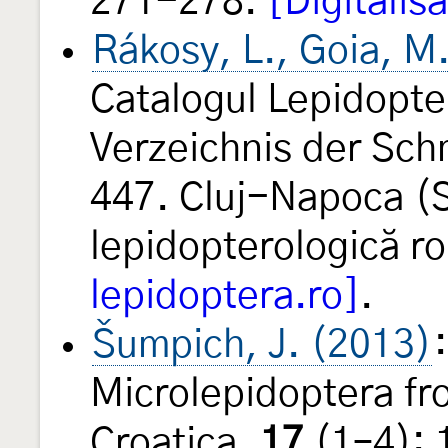
271-278.
[Digitalis
Rákosy, L., Goia, M
Catalogul Lepidopte
Verzeichnis der Sch
447. Cluj-Napoca (
lepidopterologică 
lepidoptera.ro]
.
Šumpich, J. (2013)
Microlepidoptera fr
Croatica,
17
(1–4): 