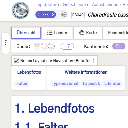
›
›
›
Lepidoptera
Gelechioidea
Autostichidae
Ho
Charadraula cas
03049
Übersicht
Länder
Karte
Fundmeld
+7
EU
Länder:
Kontinente:
Neues Layout der Navigation (Beta Test)
Lebendfotos
Weitere Informationen
Falter
Typenmaterial
Faunistik
Literatur
1. Lebendfotos