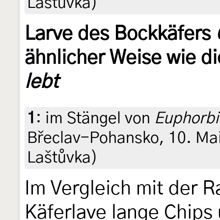
Laštůvka)
Larve des Bockkäfers
ähnlicher Weise wie d
lebt
1
:
im Stängel von
Euphorbi
Břeclav-Pohansko, 10. Mai 
Laštůvka)
Im Vergleich mit der R
Käferlave lange Chips 