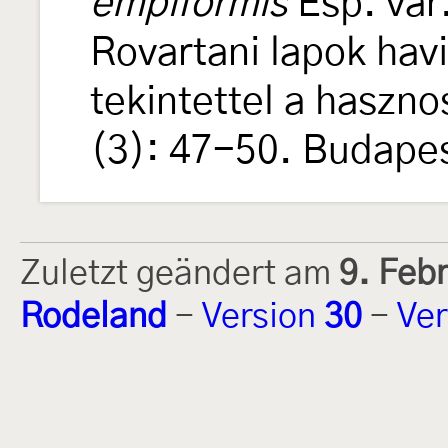
empiformis
Esp. var
Rovartani lapok havi
tekintettel a haszn
(3): 47-50. Budapes
Zuletzt geändert am
9. Feb
Rodeland
-
Version
30
-
Ver