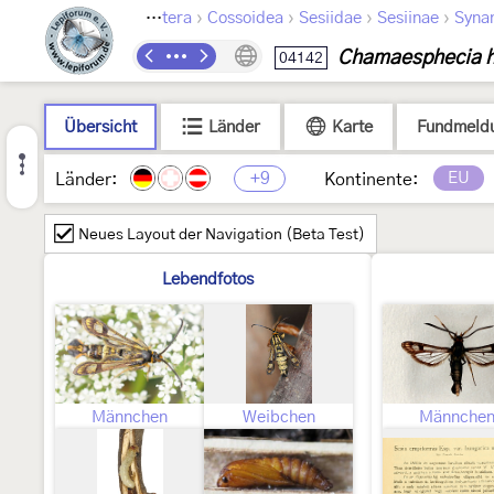
›
›
›
›
Lepidoptera
Cossoidea
Sesiidae
Sesiinae
Syna
Chamaesphecia h
04142
Übersicht
Länder
Karte
Fundmeld
+9
EU
Länder:
Kontinente:
Neues Layout der Navigation (Beta Test)
Lebendfotos
Männchen
Weibchen
Männche