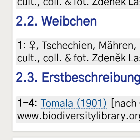
cult., coll. & fot. Zdeněk L
2.2. Weibchen
1
:
♀, Tschechien, Mähren, L
cult., coll. & fot. Zdeněk L
2.3. Erstbeschreibun
1-4
:
Tomala (1901)
[nach 
www.biodiversitylibrary.or