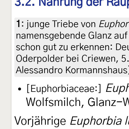
3.2. Nahrung der Rau
1
:
junge Triebe von
Euphor
namensgebende Glanz auf d
schon gut zu erkennen: De
Oderpolder bei Criewen, 5
Alessandro Kormannshaus
Euph
[Euphorbiaceae:]
Wolfsmilch, Glanz-W
Vorjährige
Euphorbia l