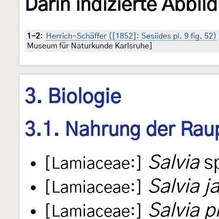
Darin indizierte Abbil
1-2
:
Herrich-Schäffer ([1852]: Sesiides pl. 9 fig. 52)
Museum für Naturkunde Karlsruhe]
3. Biologie
3.1. Nahrung der Rau
Salvia
sp
[Lamiaceae:]
Salvia j
[Lamiaceae:]
Salvia 
[Lamiaceae:]