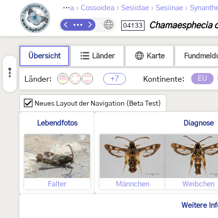
›
›
›
›
Lepidoptera
Cossoidea
Sesiidae
Sesiinae
Synanth
Chamaesphecia o
04133
Übersicht
Länder
Karte
Fundmeld
+7
EU
Länder:
Kontinente:
Neues Layout der Navigation (Beta Test)
Lebendfotos
Diagnose
Falter
Männchen
Weibchen
Weitere In