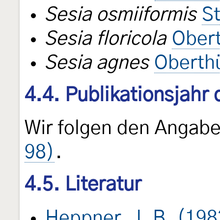
Sesia osmiiformis
S
Sesia floricola
Obert
Sesia agnes
Oberth
4.4. Publikationsjahr
Wir folgen den Angab
98)
.
4.5. Literatur
Heppner, J. B. (198