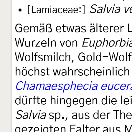
Salvia 
[Lamiaceae:]
Gemäß etwas älterer Li
Wurzeln von
Euphorbi
Wolfsmilch, Gold-Wolfs
höchst wahrscheinlich
Chamaesphecia eucer
dürfte hingegen die le
Salvia
sp., aus der Th
gezeigten Falter aus 