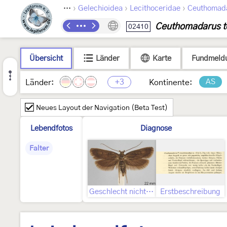
›
›
›
Lepidoptera
Gelechioidea
Lecithoceridae
Ceuthomad
Ceuthomadarus t
02410
Übersicht
Länder
Karte
Fundmeld
+3
AS
Länder:
Kontinente:
Neues Layout der Navigation (Beta Test)
Lebendfotos
Diagnose
Falter
Geschlecht nicht bestimmt
Erstbeschreibung