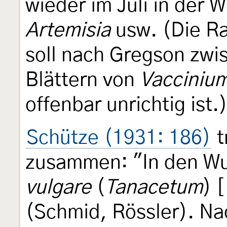
wieder im Juli in der 
Artemisia
usw. (Die R
soll nach Gregson zw
Blättern von
Vaccinium
offenbar unrichtig ist.)
Schütze (1931: 186)
t
zusammen: "In den Wu
vulgare
(
Tanacetum
) [
(Schmid, Rössler). Na