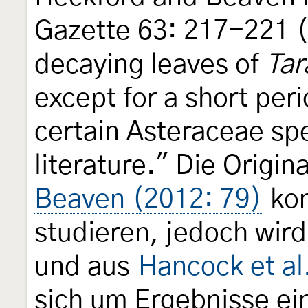
Gazette 63: 217-221 (
decaying leaves of
Tar
except for a short peri
certain Asteraceae spe
literature." Die Origin
Beaven (2012: 79)
kon
studieren, jedoch wird
und aus
Hancock et al
sich um Ergebnisse ei