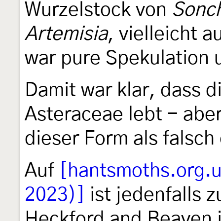
Wurzelstock von
Sonch
Artemisia
, vielleicht 
war pure Spekulation u
Damit war klar, dass d
Asteraceae lebt - aber
dieser Form als falsch
Auf
[hantsmoths.org.u
2023)]
ist jedenfalls 
Heckford and Beaven i