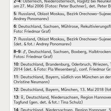
2-4
:
Österreich, Niederösterreich, Raglitz bei Neun
am 27. Mai 2006 (Fotos: Peter Buchner), det. Peter B
5
:
Russland, Oblast Moskau, Bezirk Orechowo-Sujewo, 
Andrey Ponomarev)
6
:
Deutschland, Sachsen, Mühlrose, Rekultivierungsf
Foto: Friedmar Graf)
7
:
Russland, Oblast Moskau, Bezirk Orechowo-Sujewo,
(det. & fot.: Andrey Ponomarev)
8-9
:
♂, Deutschland, Sachsen, Boxberg, Halbtrockenr
Fotos: Friedmar Graf)
10
:
Deutschland, Brandenburg, Oderbruch, Wriezen, T
2014 (det. & Foto: Pia Wesenberg), conf. Friedmar Gr
11
:
Deutschland, Bayern, südlich von München an der Is
Christine Neumann)
12
:
Deutschland, Bayern, München, 13. Mai 2018 (fot
13
:
♀, Deutschland, Niedersachsen, Region Hannover
Tagfund (gen. det. & fot.: Tina Schulz)
14
:
Deutschland, Niedersachsen, Region Hannover, Se