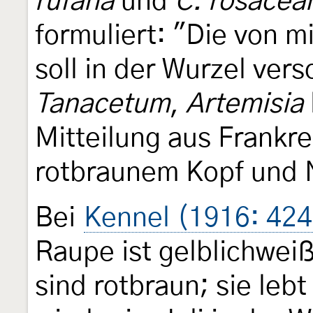
rufana
und
C. rosacea
formuliert: "Die von m
soll in der Wurzel ver
Tanacetum
,
Artemisia
Mitteilung aus Frankre
rotbraunem Kopf und 
Bei
Kennel (1916: 424
Raupe ist gelblichwei
sind rotbraun; sie lebt