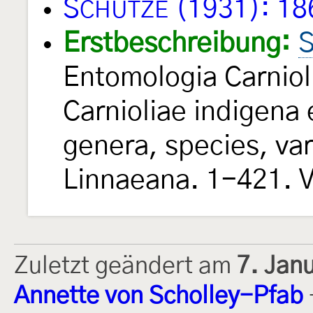
S
(1931): 18
CHÜTZE
Erstbeschreibung:
S
Entomologia Carniol
Carnioliae indigena e
genera, species, va
Linnaeana. 1-421. V
Zuletzt geändert am
7. Jan
Annette von Scholley-Pfab