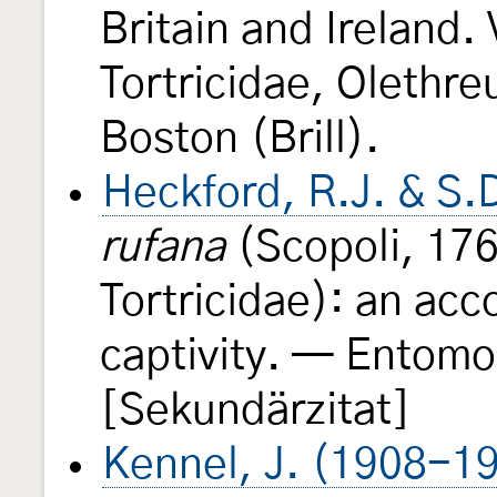
Britain and Ireland.
Tortricidae, Olethre
Boston (Brill).
Heckford, R.J. & S.
rufana
(Scopoli, 176
Tortricidae): an acc
captivity. — Entomo
[Sekundärzitat]
Kennel, J. (1908-1