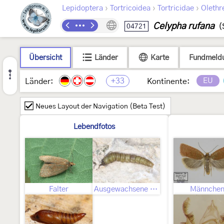
›
›
›
Lepidoptera
Tortricoidea
Tortricidae
Olethr
Celypha rufana
04721
(
Übersicht
Länder
Karte
Fundmeld
+33
EU
Länder:
Kontinente:
Neues Layout der Navigation (Beta Test)
Lebendfotos
Falter
Ausgewachsene Raupe
Männche