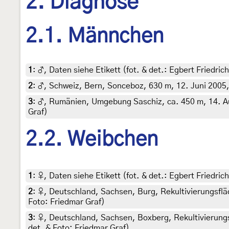
2. Diagnose
2.1. Männchen
1
:
♂, Daten siehe Etikett (fot. & det.: Egbert Friedri
2
:
♂, Schweiz, Bern, Sonceboz, 630 m, 12. Juni 2005, 
3
:
♂, Rumänien, Umgebung Saschiz, ca. 450 m, 14. Aug
Graf)
2.2. Weibchen
1
:
♀, Daten siehe Etikett (fot. & det.: Egbert Friedri
2
:
♀, Deutschland, Sachsen, Burg, Rekultivierungsfläc
Foto: Friedmar Graf)
3
:
♀, Deutschland, Sachsen, Boxberg, Rekultivierungs
det. & Foto: Friedmar Graf)