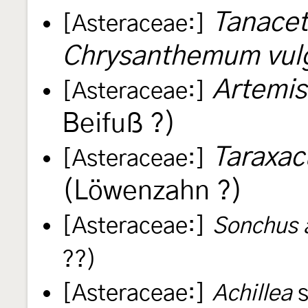
Tanacet
[Asteraceae:]
Chrysanthemum vul
Artemis
[Asteraceae:]
Beifuß ?)
Taraxac
[Asteraceae:]
(Löwenzahn ?)
[Asteraceae:]
Sonchus 
??)
[Asteraceae:]
Achillea
s