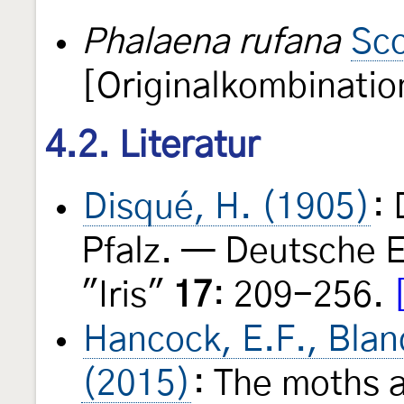
Phalaena rufana
Sco
[Originalkombinatio
4.2. Literatur
Disqué, H. (1905)
:
Pfalz. — Deutsche E
"Iris"
17
: 209-256.
Hancock, E.F., Blan
(2015)
: The moths a