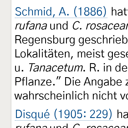
Schmid, A. (1886)
hat
rufana
und
C. rosacea
Regensburg geschriebe
Lokalitäten, meist ges
u.
Tanacetum
. R. in d
Pflanze." Die Angabe
wahrscheinlich nicht v
Disqué (1905: 229)
ha