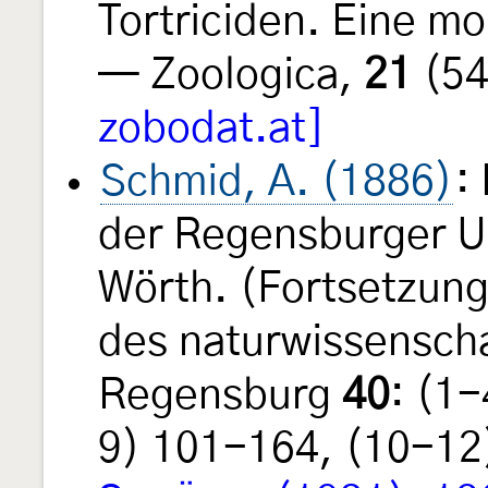
Tortriciden. Eine m
— Zoologica,
21
(54
zobodat.at]
Schmid, A. (1886)
:
der Regensburger 
Wörth. (Fortsetzun
des naturwissenscha
Regensburg
40
: (1
9) 101-164, (10-12