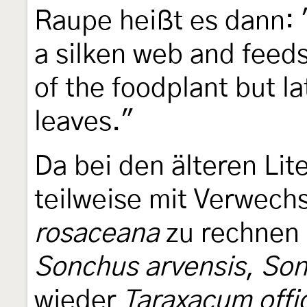
Raupe heißt es dann: "J
a silken web and feeds 
of the foodplant but l
leaves."
Da bei den älteren Li
teilweise mit Verwech
rosaceana
zu rechnen 
Sonchus arvensis
,
Son
wieder
Taraxacum offi