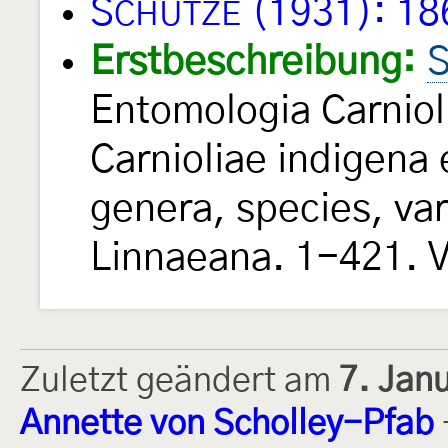
S
(1931): 18
CHÜTZE
Erstbeschreibung:
S
Entomologia Carniol
Carnioliae indigena e
genera, species, va
Linnaeana. 1-421. V
Zuletzt geändert am
7. Jan
Annette von Scholley-Pfab