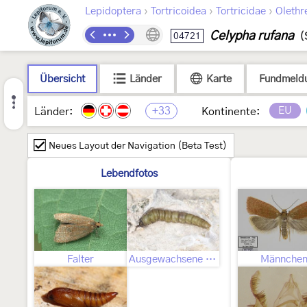
›
›
›
Lepidoptera
Tortricoidea
Tortricidae
Olethr
Celypha rufana
04721
(
Übersicht
Länder
Karte
Fundmeld
+33
EU
Länder:
Kontinente:
Neues Layout der Navigation (Beta Test)
Lebendfotos
Falter
Ausgewachsene Raupe
Männche