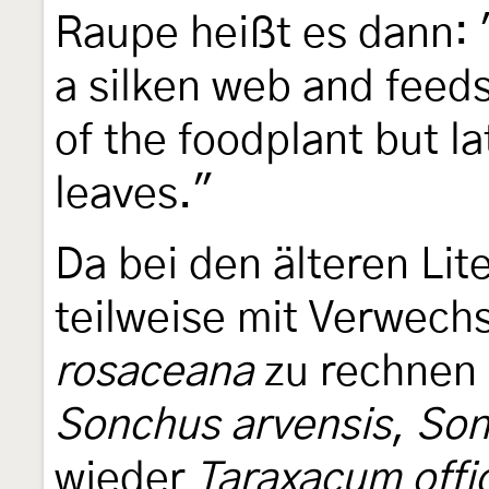
Raupe heißt es dann: "J
a silken web and feeds 
of the foodplant but l
leaves."
Da bei den älteren Li
teilweise mit Verwech
rosaceana
zu rechnen 
Sonchus arvensis
,
Son
wieder
Taraxacum offi