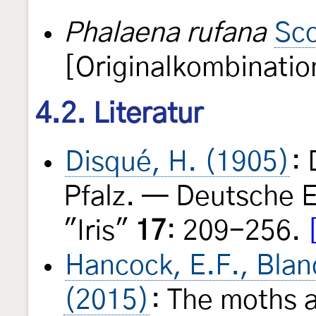
Phalaena rufana
Sco
[Originalkombinatio
4.2. Literatur
Disqué, H. (1905)
:
Pfalz. — Deutsche E
"Iris"
17
: 209-256.
Hancock, E.F., Blan
(2015)
: The moths a