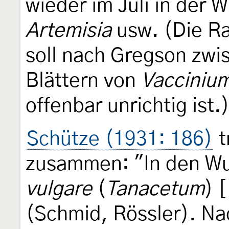
wieder im Juli in der 
Artemisia
usw. (Die R
soll nach Gregson zw
Blättern von
Vaccinium
offenbar unrichtig ist.)
Schütze (1931: 186)
t
zusammen: "In den Wu
vulgare
(
Tanacetum
) [
(Schmid, Rössler). Na