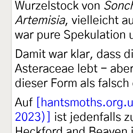
Wurzelstock von
Sonch
Artemisia
, vielleicht 
war pure Spekulation u
Damit war klar, dass d
Asteraceae lebt - aber
dieser Form als falsch
Auf
[hantsmoths.org.u
2023)]
ist jedenfalls 
Heckford and Beaven i