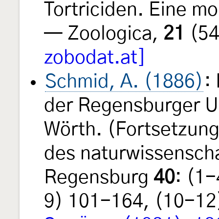
Tortriciden. Eine m
— Zoologica,
21
(54
zobodat.at]
Schmid, A. (1886)
:
der Regensburger 
Wörth. (Fortsetzun
des naturwissenscha
Regensburg
40
: (1
9) 101-164, (10-12