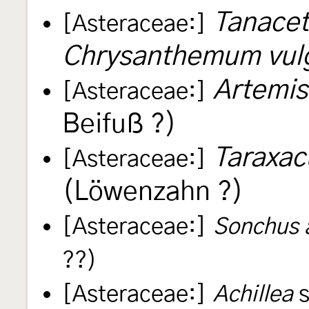
Tanacet
[Asteraceae:]
Chrysanthemum vul
Artemis
[Asteraceae:]
Beifuß ?)
Taraxac
[Asteraceae:]
(Löwenzahn ?)
[Asteraceae:]
Sonchus 
??)
[Asteraceae:]
Achillea
s