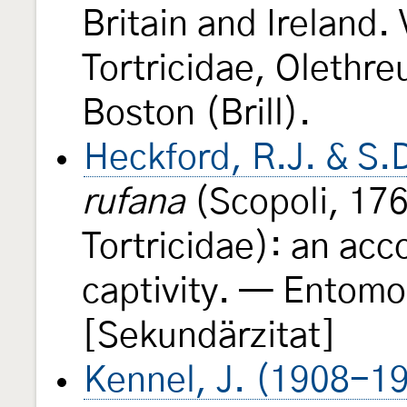
Britain and Ireland.
Tortricidae, Olethre
Boston (Brill).
Heckford, R.J. & S.
rufana
(Scopoli, 176
Tortricidae): an acc
captivity. — Entomo
[Sekundärzitat]
Kennel, J. (1908-1