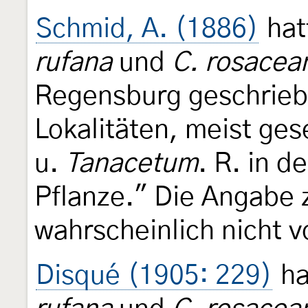
Schmid, A. (1886)
hat
rufana
und
C. rosacea
Regensburg geschriebe
Lokalitäten, meist ges
u.
Tanacetum
. R. in d
Pflanze." Die Angabe
wahrscheinlich nicht v
Disqué (1905: 229)
ha