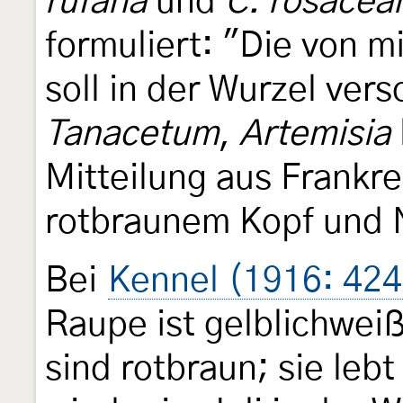
rufana
und
C. rosacea
formuliert: "Die von m
soll in der Wurzel ver
Tanacetum
,
Artemisia
Mitteilung aus Frankre
rotbraunem Kopf und 
Bei
Kennel (1916: 424
Raupe ist gelblichwei
sind rotbraun; sie lebt