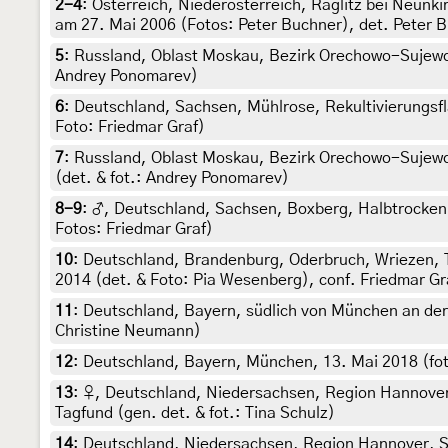
2-4
:
Österreich, Niederösterreich, Raglitz bei Neun
am 27. Mai 2006 (Fotos: Peter Buchner), det. Peter B
5
:
Russland, Oblast Moskau, Bezirk Orechowo-Sujewo, 
Andrey Ponomarev)
6
:
Deutschland, Sachsen, Mühlrose, Rekultivierungsf
Foto: Friedmar Graf)
7
:
Russland, Oblast Moskau, Bezirk Orechowo-Sujewo,
(det. & fot.: Andrey Ponomarev)
8-9
:
♂, Deutschland, Sachsen, Boxberg, Halbtrockenr
Fotos: Friedmar Graf)
10
:
Deutschland, Brandenburg, Oderbruch, Wriezen, T
2014 (det. & Foto: Pia Wesenberg), conf. Friedmar Gr
11
:
Deutschland, Bayern, südlich von München an der Is
Christine Neumann)
12
:
Deutschland, Bayern, München, 13. Mai 2018 (fot
13
:
♀, Deutschland, Niedersachsen, Region Hannover
Tagfund (gen. det. & fot.: Tina Schulz)
14
:
Deutschland, Niedersachsen, Region Hannover, Se