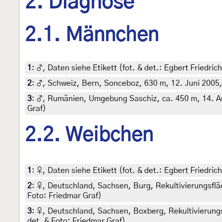
2. Diagnose
2.1. Männchen
1
:
♂, Daten siehe Etikett (fot. & det.: Egbert Friedri
2
:
♂, Schweiz, Bern, Sonceboz, 630 m, 12. Juni 2005, 
3
:
♂, Rumänien, Umgebung Saschiz, ca. 450 m, 14. Aug
Graf)
2.2. Weibchen
1
:
♀, Daten siehe Etikett (fot. & det.: Egbert Friedri
2
:
♀, Deutschland, Sachsen, Burg, Rekultivierungsfläc
Foto: Friedmar Graf)
3
:
♀, Deutschland, Sachsen, Boxberg, Rekultivierungs
det. & Foto: Friedmar Graf)