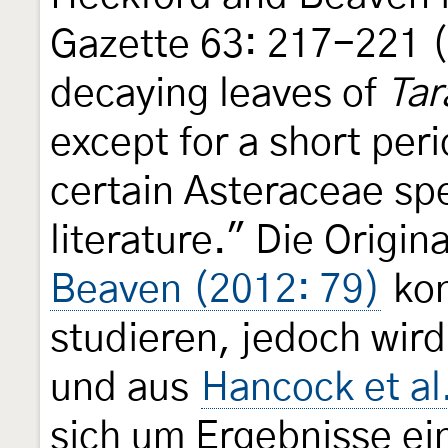
Gazette 63: 217-221 (
decaying leaves of
Tar
except for a short peri
certain Asteraceae spe
literature." Die Origin
Beaven (2012: 79)
kon
studieren, jedoch wird
und aus
Hancock et al
sich um Ergebnisse ei