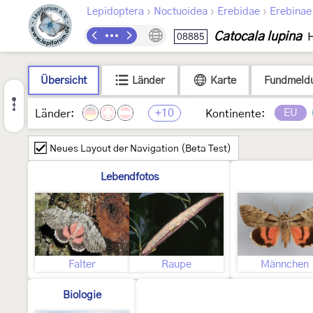
›
›
›
Lepidoptera
Noctuoidea
Erebidae
Erebinae
Catocala lupina
08885
H
Übersicht
Länder
Karte
Fundmeld
+10
EU
Länder:
Kontinente:
Neues Layout der Navigation (Beta Test)
Lebendfotos
Falter
Raupe
Männchen
Biologie