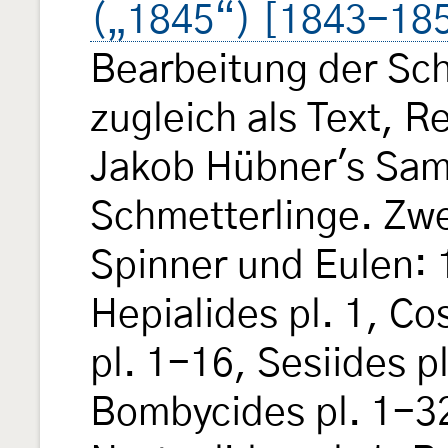
(„1845“) [1843-18
Bearbeitung der Sch
zugleich als Text, 
Jakob Hübner's Sam
Schmetterlinge. Zw
Spinner und Eulen: 
Hepialides pl. 1, Co
pl. 1-16, Sesiides p
Bombycides pl. 1-32