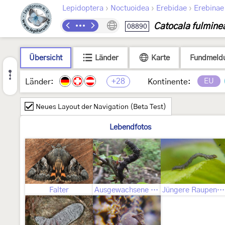
›
›
›
Lepidoptera
Noctuoidea
Erebidae
Erebinae
Catocala fulmine
08890
Übersicht
Länder
Karte
Fundmeld
+28
EU
Länder:
Kontinente:
Neues Layout der Navigation (Beta Test)
Lebendfotos
Falter
Ausgewachsene Raupe
Jüngere Raupenstadien