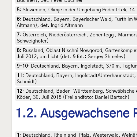
Buchner), det. Peter Buchner
5
:
Slowenien, Olimje in der Umgebung Podcetrtek, 14.
6
:
Deutschland, Bayern, Bayerischer Wald, Furth im Wa
Altmann), det. Ingrid Altmann
7
:
Österreich, Niederösterreich, Zehentegg , Marmorst
Schweighofer)
8
:
Russland, Oblast Nischni Nowgorod, Gartenkomplex
Juli 2012, am Licht (det. & fot.: Sergey Shmelev)
9-10
:
Deutschland, Bayern, Ingolstadt, 370 m, Tagfund
11
:
Deutschland, Bayern, Ingolstadt/Unterhaunstadt, 
Schmidt)
12
:
Deutschland, Baden-Württemberg, Schwäbische A
Köder, 30. Juli 2018 (Freilandfoto: Daniel Bartsch)
1.2. Ausgewachsene 
1
:
Deutschland, Rheinland-Pfalz, Westerwald, Weinähr