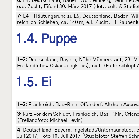
6
:
L4, Deutschland, Baden-Württemberg, Kehl-Leutesh
e.o. Zucht, Eifund 30. März 2017 (det., cult. & Studi
7
:
L4 - Häutungsruhe zu L5, Deutschland, Baden-Wür
reichlich Schlehen, ca. 140 m, e.l. Zucht, L1 Raupenf
1.4. Puppe
1-2
:
Deutschland, Bayern, Nähe Münnerstadt, 23. Mai
Freilandfotos: Oskar Jungklaus), cult. (Falterschlupf 
1.5. Ei
1-2
:
Frankreich, Bas-Rhin, Offendorf, Altrhein Auenwa
3
:
kurz vor dem Schlupf, Frankreich, Bas-Rhin, Offend
(Freilandfoto: Michael Levin)
4
:
Deutschland, Bayern, Ingolstadt/Unterhaunstadt, ca
Juli 2017, Foto 10. Juli 2017 (Studiofoto: Steffen Sch