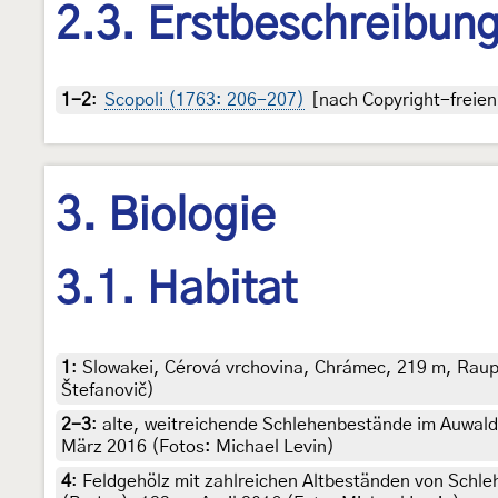
2.3. Erstbeschreibun
1-2
:
Scopoli (1763: 206-207)
[nach Copyright-freien 
3. Biologie
3.1. Habitat
1
:
Slowakei, Cérová vrchovina, Chrámec, 219 m, Rau
Štefanovič)
2-3
:
alte, weitreichende Schlehenbestände im Auwald,
März 2016 (Fotos: Michael Levin)
4
:
Feldgehölz mit zahlreichen Altbeständen von Sch