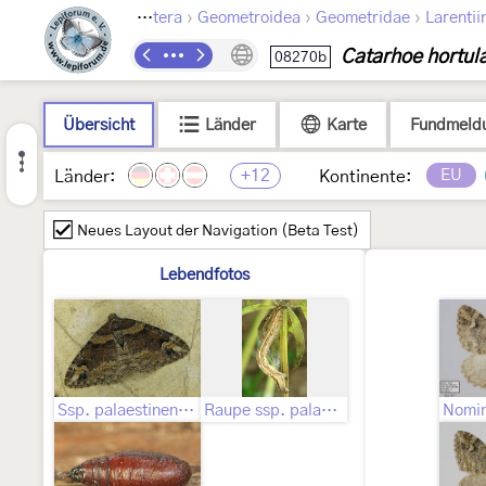
›
›
›
Lepidoptera
Geometroidea
Geometridae
Larentii
Catarhoe hortul
08270b
Übersicht
Länder
Karte
Fundmeld
+12
EU
Länder:
Kontinente:
Neues Layout der Navigation (Beta Test)
Lebendfotos
Ssp. palaestinensis (Staudinger, 1895)
Raupe ssp. palaestinensis (Staudinger, 1895)