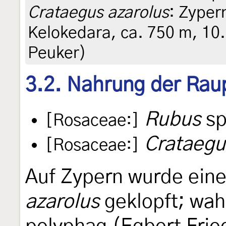
Crataegus azarolus
: Zyper
Kelokedara, ca. 750 m, 10.
Peuker)
3.2. Nahrung der Rau
Rubus
sp
[Rosaceae:]
Crataegu
[Rosaceae:]
Auf Zypern wurde ein
azarolus
geklopft; wahr