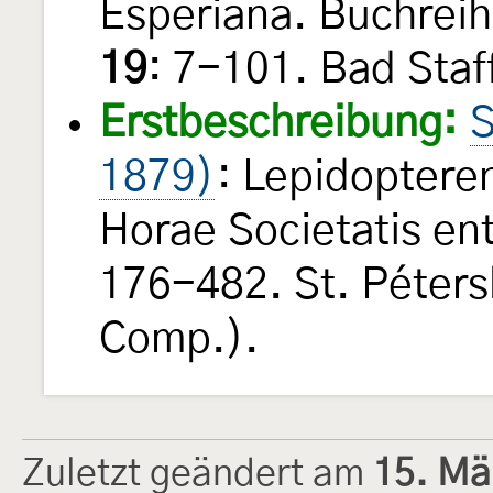
Esperiana. Buchreih
19
: 7-101. Bad Staff
Erstbeschreibung:
S
1879)
: Lepidoptere
Horae Societatis e
176-482. St. Péters
Comp.).
Zuletzt geändert am
15. Mä