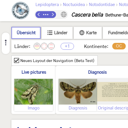
›
›
›
Lepidoptera
Noctuoidea
Notodontidae
Noto
Cascera bella
Bethune-Ba
Übersicht
Länder
Karte
Fundmeld
+1
OC
Länder:
Kontinente:
Neues Layout der Navigation (Beta Test)
Live pictures
Diagnosis
Imago
Diagnosis