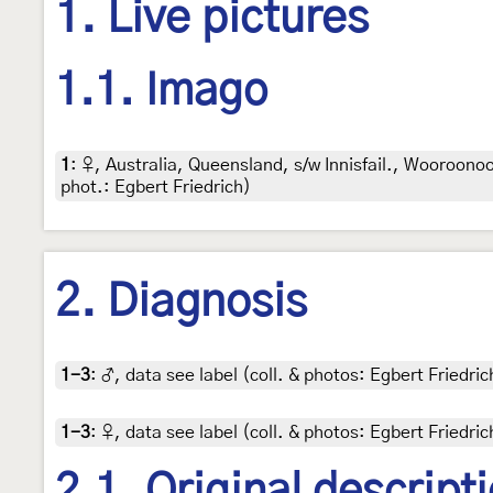
1. Live pictures
1.1. Imago
1
:
♀, Australia, Queensland, s/w Innisfail., Wooroono
phot.: Egbert Friedrich)
2. Diagnosis
1-3
:
♂, data see label (coll. & photos: Egbert Friedric
1-3
:
♀, data see label (coll. & photos: Egbert Friedric
2.1. Original descript