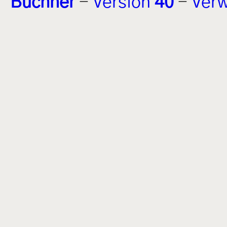
Buchner
-
Version
40
-
Verw