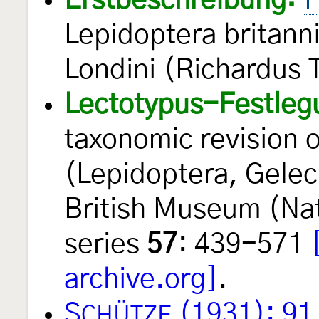
Erstbeschreibung:
H
Lepidoptera britann
Londini (Richardus T
Lectotypus-Festleg
taxonomic revision 
(Lepidoptera, Gelech
British Museum (Nat
series
57
: 439-571
archive.org]
.
S
(1931): 91
CHÜTZE