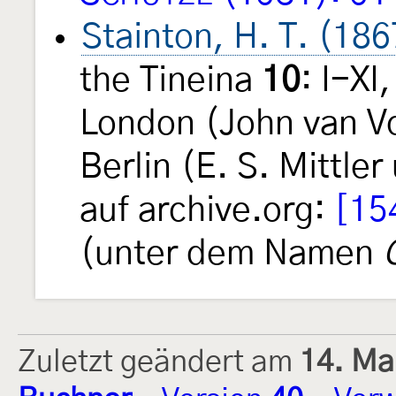
Stainton, H. T. (186
the Tineina
10
: I-XI
London (John van Voo
Berlin (E. S. Mittle
auf archive.org:
[15
(unter dem Namen
Zuletzt geändert am
14. Ma