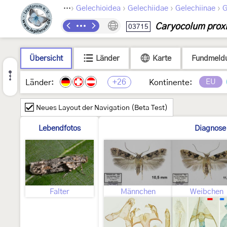
›
›
›
›
Lepidoptera
Gelechioidea
Gelechiidae
Gelechiinae
G
Caryocolum prox
03715
Übersicht
Länder
Karte
Fundmeld
+26
EU
Länder:
Kontinente:
Neues Layout der Navigation (Beta Test)
Lebendfotos
Diagnose
Falter
Männchen
Weibchen