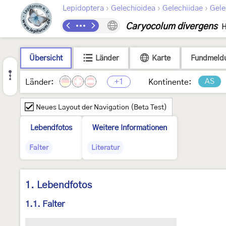
›
›
›
Lepidoptera
Gelechioidea
Gelechiidae
Gele
Caryocolum divergens
H
Übersicht
Länder
Karte
Fundmeld
+1
AS
Länder:
Kontinente:
Neues Layout der Navigation (Beta Test)
Lebendfotos
Weitere Informationen
Falter
Literatur
1. Lebendfotos
1.1. Falter