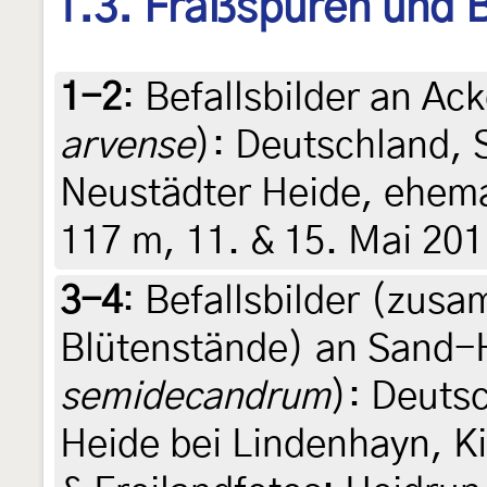
1.3. Fraßspuren und B
1-2
:
Befallsbilder an Ac
arvense
): Deutschland, 
Neustädter Heide, ehema
117 m, 11. & 15. Mai 201
3-4
:
Befallsbilder (zu
Blütenstände) an Sand-
semidecandrum
): Deuts
Heide bei Lindenhayn, Ki