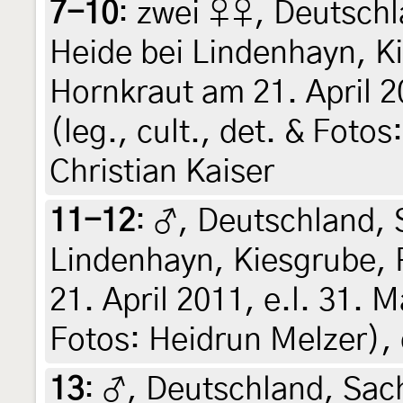
7-10
:
zwei ♀♀, Deutschl
Heide bei Lindenhayn, K
Hornkraut am 21. April 2
(leg., cult., det. & Foto
Christian Kaiser
11-12
:
♂, Deutschland, 
Lindenhayn, Kiesgrube,
21. April 2011, e.l. 31. M
Fotos: Heidrun Melzer), 
13
:
♂, Deutschland, Sach