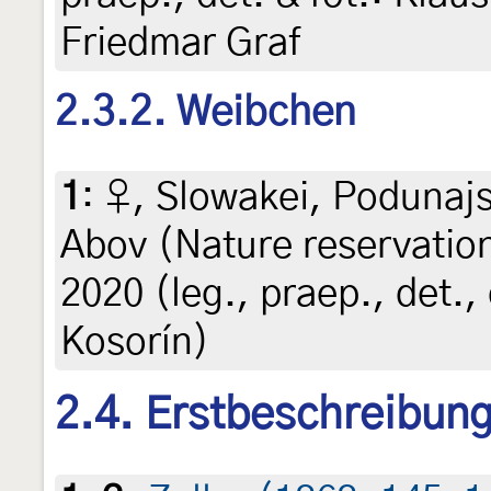
Friedmar Graf
2.3.2. Weibchen
1
:
♀, Slowakei, Podunaj
Abov (Nature reservatio
2020 (leg., praep., det., 
Kosorín)
2.4. Erstbeschreibun