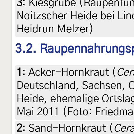
3
:
Kiesgrube (Raupenfun
Noitzscher Heide bei Lin
Heidrun Melzer)
3.2. Raupennahrungs
1
:
Acker-Hornkraut (
Cer
Deutschland, Sachsen, O
Heide, ehemalige Ortsla
Mai 2011 (Foto: Friedma
2
:
Sand-Hornkraut (
Cer