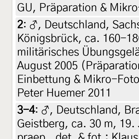
GU, Präparation & Mikro
2
:
♂, Deutschland, Sachs
Königsbrück, ca. 160-18
militärisches Übungsgel
August 2005 (Präparatio
Einbettung & Mikro-Foto
Peter Huemer 2011
3-4
:
♂, Deutschland, Br
Geistberg, ca. 30 m, 19. 
praep., det. & fot.: Kla