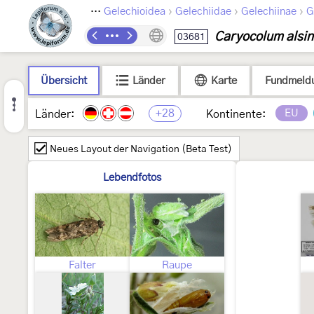
›
›
›
›
Lepidoptera
Gelechioidea
Gelechiidae
Gelechiinae
G
Caryocolum alsin
03681
Übersicht
Länder
Karte
Fundmeld
+28
EU
Länder:
Kontinente:
Neues Layout der Navigation (Beta Test)
Lebendfotos
Falter
Raupe