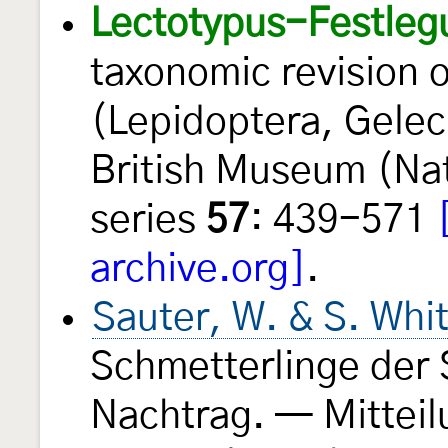
Lectotypus-Festleg
taxonomic revision 
(Lepidoptera, Gelech
British Museum (Nat
series
57
: 439-571
archive.org]
.
Sauter, W. & S. Whi
Schmetterlinge der 
Nachtrag. — Mittei