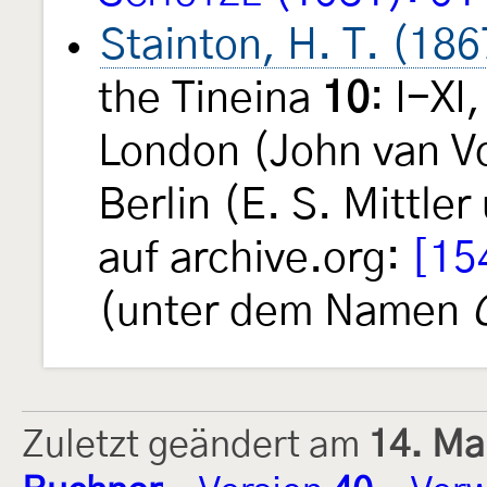
Stainton, H. T. (186
the Tineina
10
: I-XI
London (John van Voo
Berlin (E. S. Mittle
auf archive.org:
[15
(unter dem Namen
Zuletzt geändert am
14. Ma