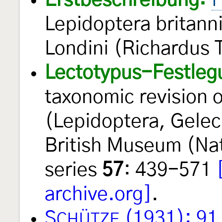
Erstbeschreibung:
H
Lepidoptera britann
Londini (Richardus T
Lectotypus-Festleg
taxonomic revision 
(Lepidoptera, Gelech
British Museum (Nat
series
57
: 439-571
archive.org]
.
S
(1931): 91
CHÜTZE