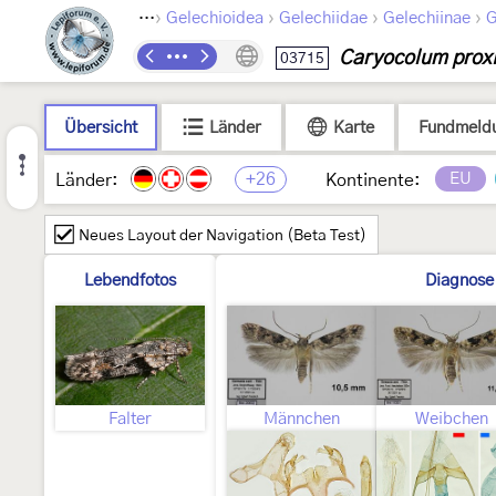
›
›
›
›
Lepidoptera
Gelechioidea
Gelechiidae
Gelechiinae
G
Caryocolum prox
03715
Übersicht
Länder
Karte
Fundmeld
+26
EU
Länder:
Kontinente:
Neues Layout der Navigation (Beta Test)
Lebendfotos
Diagnose
Falter
Männchen
Weibchen