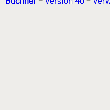
Buchner
-
Version
40
-
Verw