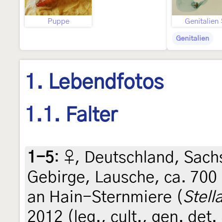
Puppe
Genitalien
Genitalien
1. Lebendfotos
1.1. Falter
1-5
:
♀, Deutschland, Sachs
Gebirge, Lausche, ca. 700
an Hain-Sternmiere (
Stell
2012 (leg., cult., gen. det.