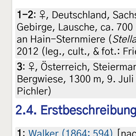
1-2
:
♀, Deutschland, Sachs
Gebirge, Lausche, ca. 700
an Hain-Sternmiere (
Stell
2012 (leg., cult., & fot.: F
3
:
♀, Österreich, Steiermar
Bergwiese, 1300 m, 9. Juli
Pichler)
2.4. Erstbeschreibun
1
:
Walker (1864: 594)
[nac