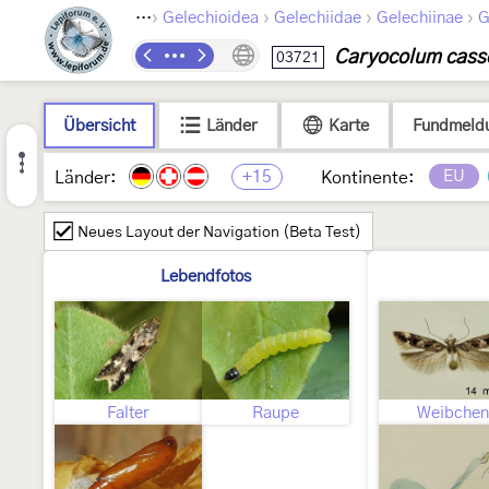
›
›
›
›
Lepidoptera
Gelechioidea
Gelechiidae
Gelechiinae
G
Caryocolum cass
03721
Übersicht
Länder
Karte
Fundmeld
+15
EU
Länder:
Kontinente:
Neues Layout der Navigation (Beta Test)
Lebendfotos
Falter
Raupe
Weibchen