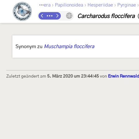
›
›
›
Lepidoptera
Papilionoidea
Hesperiidae
Pyrginae
Carcharodus floccifera
Synonym zu
Muschampia floccifera
Zuletzt geändert am
5. März 2020 um 23:44:45
von
Erwin Rennwal