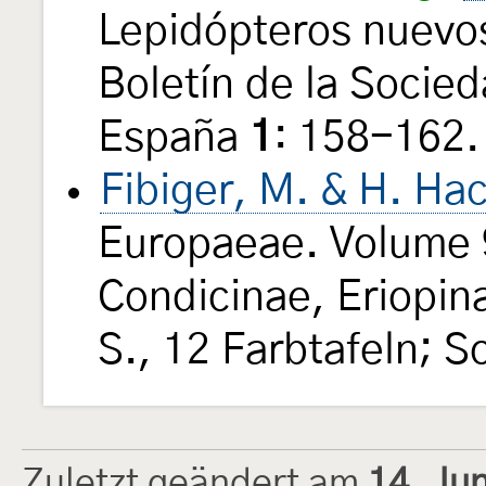
Lepidópteros nuevos
Boletín de la Socie
España
1
: 158-162.
Fibiger, M. & H. Ha
Europaeae. Volume 
Condicinae, Eriopin
S., 12 Farbtafeln; S
Zuletzt geändert am
14. Ju