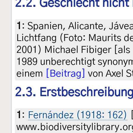
2.2. Geschlecht nicht
1
:
Spanien, Alicante, Jáve
Lichtfang (Foto: Maurits de
2001) Michael Fibiger [als
1989 unberechtigt synonymi
einem
[Beitrag]
von Axel S
2.3. Erstbeschreibun
1
:
Fernández (1918: 162)
[
www.biodiversitylibrary.or