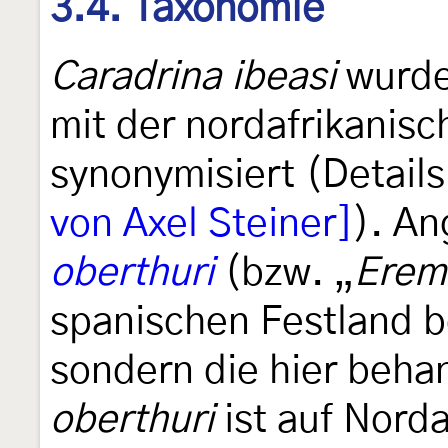
3.4. Taxonomie
Caradrina ibeasi
wurde
mit der nordafrikanis
synonymisiert (Details
von Axel Steiner]
). A
oberthuri
(bzw. „
Erem
spanischen Festland be
sondern die hier beha
oberthuri
ist auf Nord