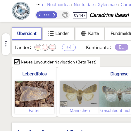
›
›
›
›
Lepidoptera
Noctuoidea
Noctuidae
Xyleninae
Carad
Caradrina ibeasi
09447
Übersicht
Länder
Karte
Fundmeld
+4
EU
Länder:
Kontinente:
Neues Layout der Navigation (Beta Test)
Lebendfotos
Diagnose
Falter
Männchen