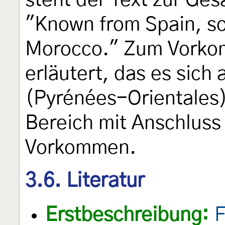
steht der Text zur Ges
"Known from Spain, s
Morocco." Zum Vorkom
erläutert, das es sich
(Pyrénées-Orientales)
Bereich mit Anschluss
Vorkommen.
3.6. Literatur
Erstbeschreibung:
F