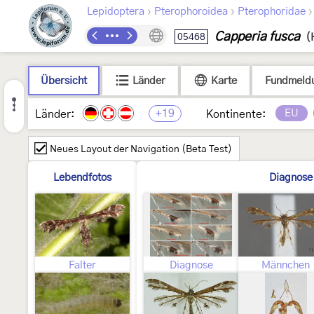
›
›
Lepidoptera
Pterophoroidea
Pterophoridae
Capperia fusca
05468
(
Übersicht
Länder
Karte
Fundmeld
+19
EU
Länder:
Kontinente:
Neues Layout der Navigation (Beta Test)
Lebendfotos
Diagnose
Falter
Diagnose
Männchen