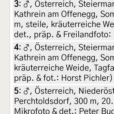
3
:
♂, Österreich, Steiermar
Kathrein am Offenegg, So
m, steile, kräuterreiche W
det., präp. & Freilandfoto:
4
:
♂, Österreich, Steiermar
Kathrein am Offenegg, Som
kräuterreiche Weide, Tagfa
präp. & fot.: Horst Pichler)
5
:
♂, Österreich, Niederös
Perchtoldsdorf, 300 m, 20.
Mikrofoto & det.: Peter B