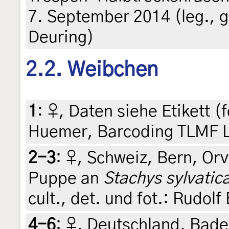
7. September 2014 (leg., g
Deuring)
2.2. Weibchen
1
:
♀, Daten siehe Etikett (f
Huemer, Barcoding TLMF 
2-3
:
♀, Schweiz, Bern, Orv
Puppe an
Stachys sylvatic
cult., det. und fot.: Rudolf
4-6
:
♀, Deutschland, Bad