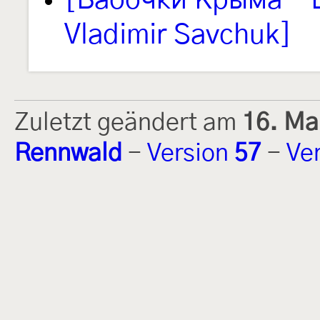
[Бабочки Крыма – L
Vladimir Savchuk]
Zuletzt geändert am
16. Ma
Rennwald
-
Version
57
-
Ve