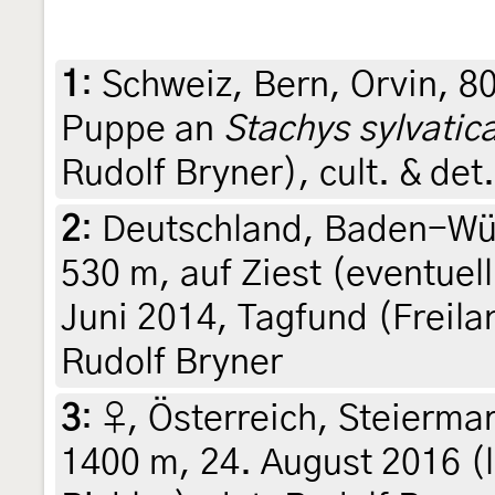
1
:
Schweiz, Bern, Orvin, 8
Puppe an
Stachys sylvatic
Rudolf Bryner), cult. & det
2
:
Deutschland, Baden-Wür
530 m, auf Ziest (eventuel
Juni 2014, Tagfund (Freila
Rudolf Bryner
3
:
♀, Österreich, Steierma
1400 m, 24. August 2016 (l