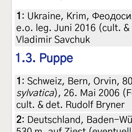
1
:
Ukraine, Krim, Феодосия
e.o. leg. Juni 2016 (cult. &
Vladimir Savchuk
1.3. Puppe
1
:
Schweiz, Bern, Orvin, 8
sylvatica
), 26. Mai 2006 (F
cult. & det. Rudolf Bryner
2
:
Deutschland, Baden-Wür
530 m, auf Ziest (eventuel