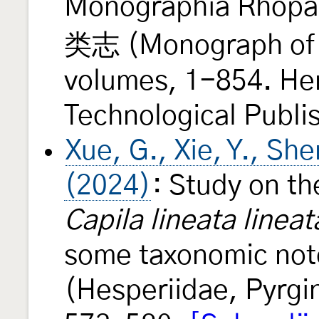
Monographia Rhop
类志 (Monograph of C
volumes, 1-854. Hen
Technological Publi
Xue, G., Xie, Y., She
(2024)
: Study on the
Capila lineata lineat
some taxonomic note
(Hesperiidae, Pyrg