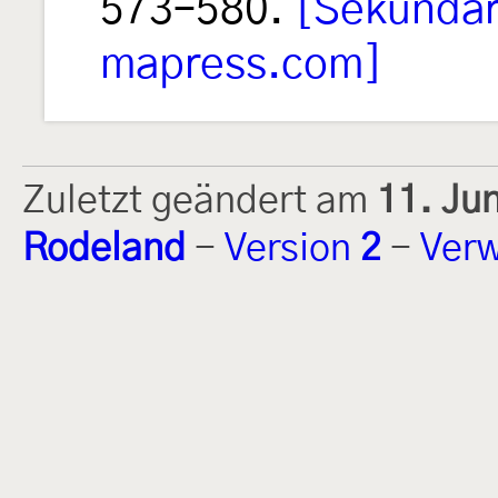
573–580.
[Sekundärz
mapress.com]
Zuletzt geändert am
11. Ju
Rodeland
-
Version
2
-
Verw