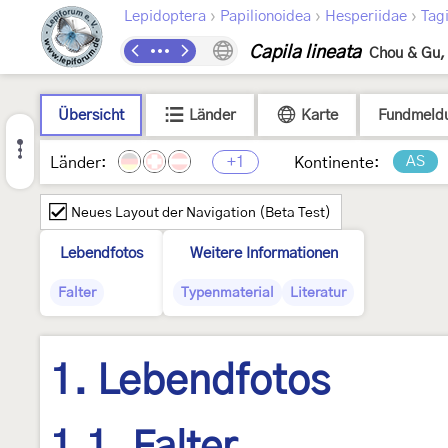
›
›
›
Lepidoptera
Papilionoidea
Hesperiidae
Tag
Capila lineata
Chou & Gu,
Übersicht
Länder
Karte
Fundmeld
+1
AS
Länder:
Kontinente:
Neues Layout der Navigation (Beta Test)
Lebendfotos
Weitere Informationen
Falter
Typenmaterial
Literatur
1. Lebendfotos