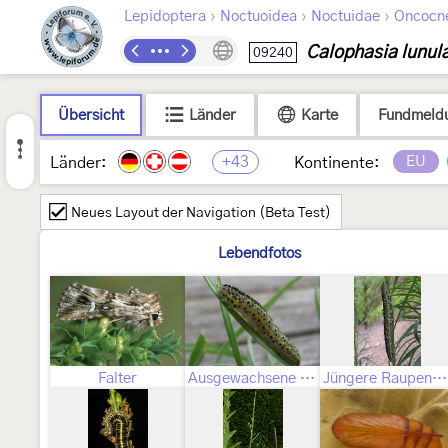
›
›
›
Lepidoptera
Noctuoidea
Noctuidae
Oncocn
Calophasia lunul
09240
Übersicht
Länder
Karte
Fundmeld
+43
EU
Länder:
Kontinente:
Neues Layout der Navigation (Beta Test)
Lebendfotos
Falter
Ausgewachsene Raupe
Jüngere Raupenstadien