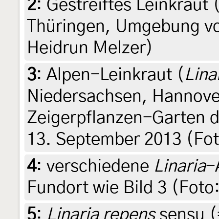
2
:
Gestreiftes Leinkraut 
Thüringen, Umgebung von
Heidrun Melzer)
3
:
Alpen-Leinkraut (
Lina
Niedersachsen, Hannove
Zeigerpflanzen-Garten de
13. September 2013 (Fot
4
:
verschiedene
Linaria
-
Fundort wie Bild 3 (Foto
5
:
Linaria repens
sensu 