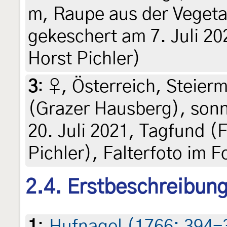
m, Raupe aus der Vegetat
gekeschert am 7. Juli 20
Horst Pichler)
3
:
♀, Österreich, Steier
(Grazer Hausberg), sonn
20. Juli 2021, Tagfund (F
Pichler), Falterfoto im 
2.4. Erstbeschreibun
1
:
Hufnagel (1766: 394-