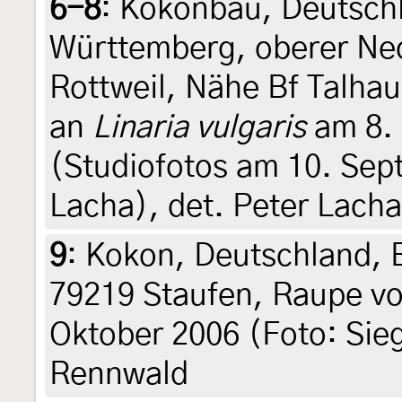
6-8
:
Kokonbau, Deutsch
Württemberg, oberer Neck
Rottweil, Nähe Bf Talha
an
Linaria vulgaris
am 8.
(Studiofotos am 10. Sep
Lacha), det. Peter Lacha
9
:
Kokon, Deutschland, 
79219 Staufen, Raupe vo
Oktober 2006 (Foto: Sieg
Rennwald