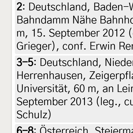
2
:
Deutschland, Baden-
Bahndamm Nähe Bahnhof
m, 15. September 2012 (d
Grieger), conf. Erwin R
3-5
:
Deutschland, Niede
Herrenhausen, Zeigerpfl
Universität, 60 m, an Lei
September 2013 (leg., cul
Schulz)
6-8
:
Österreich, Steierm