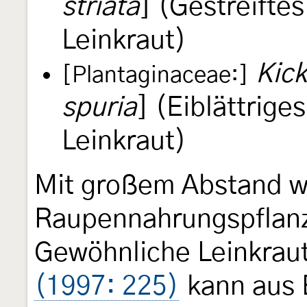
striata
] (Gestreifte
Leinkraut)
Kick
[Plantaginaceae:]
spuria
] (Eiblättrige
Leinkraut)
Mit großem Abstand wi
Raupennahrungspflanz
Gewöhnliche Leinkraut
(1997: 225)
kann aus 