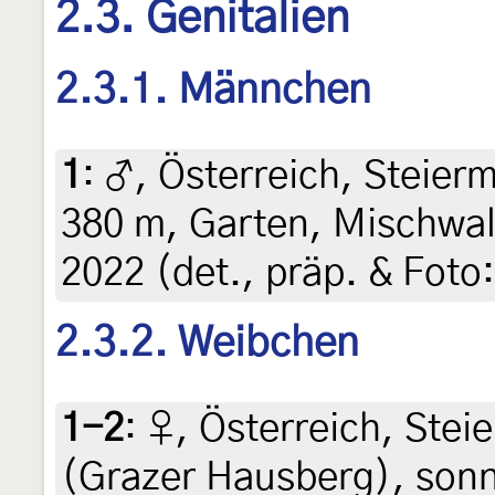
2.3. Genitalien
2.3.1. Männchen
1
:
♂, Österreich, Steierm
380 m, Garten, Mischwald
2022 (det., präp. & Foto:
2.3.2. Weibchen
1-2
:
♀, Österreich, Stei
(Grazer Hausberg), sonn