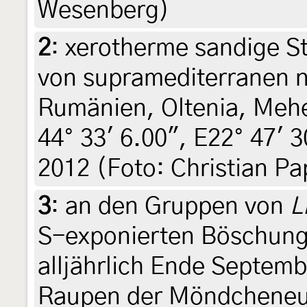
Wesenberg)
2
:
xerotherme sandige 
von supramediterranen n
Rumänien, Oltenia, Mehe
44° 33' 6.00", E22° 47' 3
2012 (Foto: Christian Pa
3
:
an den Gruppen von
L
S-exponierten Böschun
alljährlich Ende Septemb
Raupen der Möndcheneule