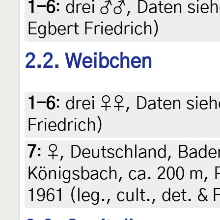
1-6
:
drei ♂♂, Daten siehe
Egbert Friedrich)
2.2. Weibchen
1-6
:
drei ♀♀, Daten siehe
Friedrich)
7
:
♀, Deutschland, Bad
Königsbach, ca. 200 m, R
1961 (leg., cult., det. 