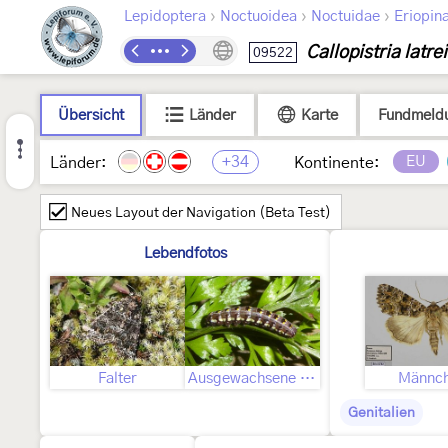
›
›
›
Lepidoptera
Noctuoidea
Noctuidae
Eriopin
Callopistria latrei
09522
Übersicht
Länder
Karte
Fundmeld
+34
EU
Länder:
Kontinente:
Neues Layout der Navigation (Beta Test)
Lebendfotos
Falter
Ausgewachsene Raupe
Männc
Genitalien