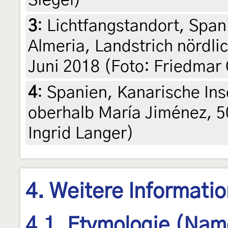
Siegel)
3
:
Lichtfangstandort, Span
Almeria, Landstrich nördli
Juni 2018 (Foto: Friedmar 
4
:
Spanien, Kanarische Ins
oberhalb María Jiménez, 5
Ingrid Langer)
4. Weitere Informati
4.1. Etymologie (Nam