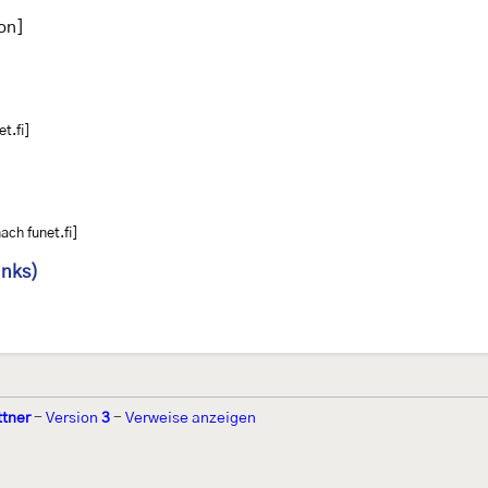
on]
t.fi]
ach funet.fi]
inks)
ttner
-
Version
3
-
Verweise anzeigen