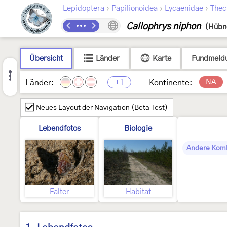
›
›
›
Lepidoptera
Papilionoidea
Lycaenidae
Thec
Callophrys niphon
(Hübn
Übersicht
Länder
Karte
Fundmeld
+1
NA
Länder:
Kontinente:
Neues Layout der Navigation (Beta Test)
Lebendfotos
Biologie
Andere Kom
Falter
Habitat