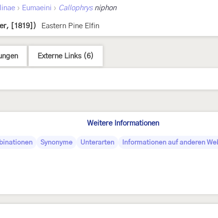
›
›
linae
Eumaeini
Callophrys
niphon
er, [1819])
Eastern Pine Elfin
ungen
Externe Links (6)
Weitere Informationen
binationen
Synonyme
Unterarten
Informationen auf anderen Web