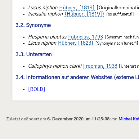
Lycus niphon
Hübner, [1819]
[Originalkombinati
Incisalia niphon
(Hübner, [1819])
[so auf funet.fi]
3.2. Synonyme
Hesperia plautus
Fabricius, 1793
[Synonym nach fune
Licus niphon
Hübner, [1823]
[Synonym nach funet.fi]
3.3. Unterarten
Callophrys niphon clarki
Freeman, 1938
[Unterart n
3.4. Informationen auf anderen Websites (externe L
[BOLD]
Zuletzt geändert am
6. Dezember 2020 um 11:25:08
von
Michel Ke