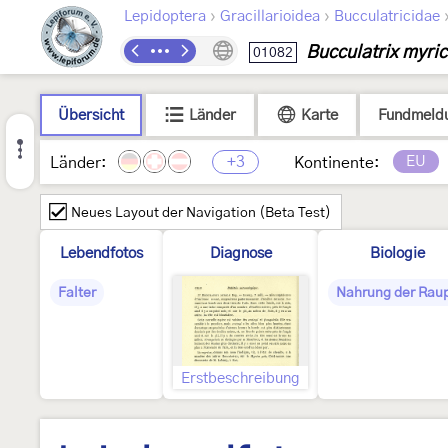
›
›
Lepidoptera
Gracillarioidea
Bucculatricidae
Bucculatrix myri
01082
Übersicht
Länder
Karte
Fundmeld
+3
EU
Länder:
Kontinente:
Neues Layout der Navigation (Beta Test)
Lebendfotos
Diagnose
Biologie
Falter
Nahrung der Rau
Erstbeschreibung