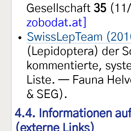
Gesellschaft
35
(11/
zobodat.at]
SwissLepTeam (201
(Lepidoptera) der S
kommentierte, syst
Liste. — Fauna Helv
& SEG).
4.4. Informationen au
(externe Links)