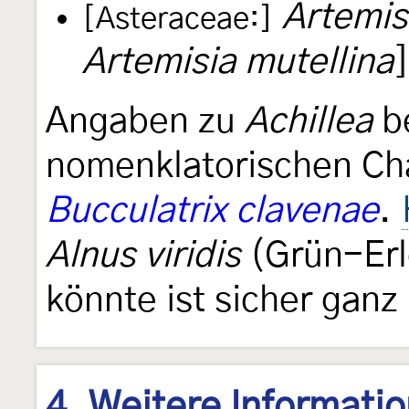
Artemis
[Asteraceae:]
Artemisia mutellina
Angaben zu
Achillea
be
nomenklatorischen Cha
Bucculatrix clavenae
.
Alnus viridis
(Grün-Erl
könnte ist sicher ganz
4. Weitere Informati