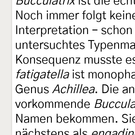
Bucculatrix
ist die ec
Noch immer folgt kein
Interpretation – schon 
untersuchtes Typenmat
Konsequenz musste es 
fatigatella
ist monopha
Genus
Achillea
. Die a
vorkommende
Buccula
Namen bekommen. Sie
nächstens als
engadin