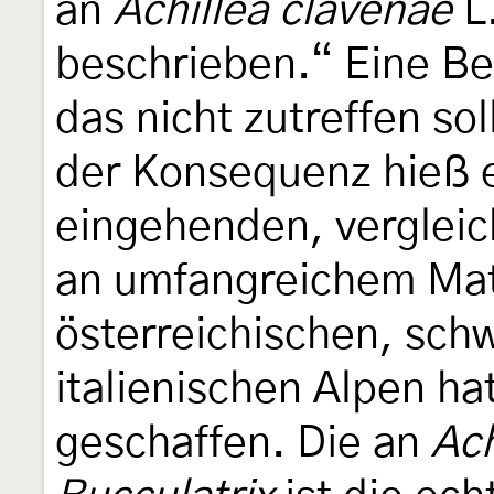
an
Achillea clavenae
L
beschrieben.“ Eine B
das nicht zutreffen so
der Konsequenz hieß e
eingehenden, verglei
an umfangreichem Mat
österreichischen, sch
italienischen Alpen h
geschaffen. Die an
Ach