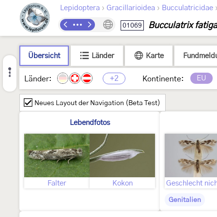
›
›
Lepidoptera
Gracillarioidea
Bucculatricidae
Bucculatrix fatiga
01069
Übersicht
Länder
Karte
Fundmeld
+2
EU
Länder:
Kontinente:
Neues Layout der Navigation (Beta Test)
Lebendfotos
Falter
Kokon
Genitalien