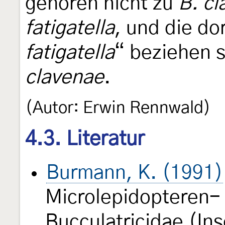
gehören nicht zu
B. c
fatigatella
, und die do
fatigatella
“ beziehen s
clavenae
.
(Autor: Erwin Rennwald)
4.3. Literatur
Burmann, K. (1991)
Microlepidopteren- 
Bucculatricidae (In