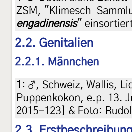
ZSM, "Klimesch-Sammlun
engadinensis
" einsortier
2.2. Genitalien
2.2.1. Männchen
1
:
♂, Schweiz, Wallis, Li
Puppenkokon, e.p. 13. Ju
2015-123] & Foto: Rudol
2.3. Erstbeschreibun