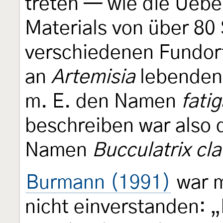
treten — wie die Uebe
Materials von über 80
verschiedenen Fundort
an
Artemisia
lebenden 
m. E. den Namen
fatig
beschreiben war also 
Namen
Bucculatrix cl
Burmann (1991)
war m
nicht einverstanden: „