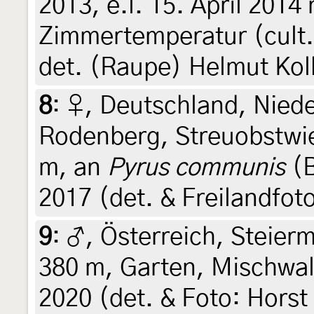
2013, e.l. 15. April 2014
Zimmertemperatur (cult. &
det. (Raupe) Helmut Ko
8
:
♀, Deutschland, Nied
Rodenberg, Streuobstwi
m, an
Pyrus communis
(B
2017 (det. & Freilandfot
9
:
♂, Österreich, Steierm
380 m, Garten, Mischwald
2020 (det. & Foto: Horst