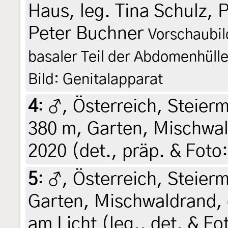
Haus, leg. Tina Schulz, 
Peter Buchner
Vorschaubild
basaler Teil der Abdomenhüll
Bild: Genitalapparat
4
:
♂, Österreich, Steierm
380 m, Garten, Mischwald
2020 (det., präp. & Foto:
5
:
♂, Österreich, Steierm
Garten, Mischwaldrand, 
am Licht (leg., det. & Fo