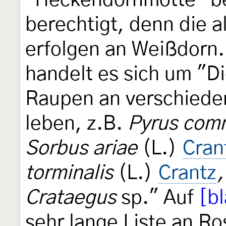
"Heckendornmotte" b
berechtigt, denn die 
erfolgen an Weißdorn
handelt es sich um "Di
Raupen an verschiede
leben, z.B.
Pyrus com
Sorbus ariae
(L.)
Cran
torminalis
(L.)
Crantz
Crataegus
sp." Auf
[b
sehr lange Liste an R