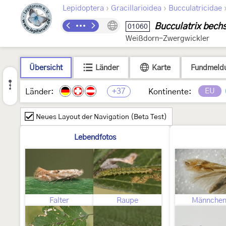
›
›
Lepidoptera
Gracillarioidea
Bucculatricidae
Bucculatrix bechs
01060
Weißdorn-Zwergwickler
Übersicht
Länder
Karte
Fundmeld
+37
EU
Länder:
Kontinente:
Neues Layout der Navigation (Beta Test)
Lebendfotos
Falter
Raupe
Männche