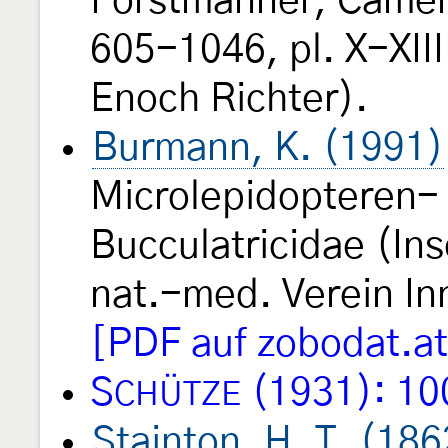
Forstmänner, Came
605-1046, pl. X-XIII.
Enoch Richter).
Burmann, K. (1991)
Microlepidopteren- 
Bucculatricidae (In
nat.-med. Verein I
[PDF auf zobodat.at
S
(1931): 10
CHÜTZE
Stainton, H. T. (186