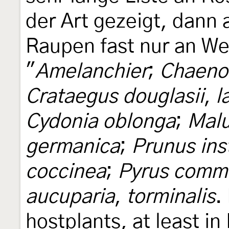
der Art gezeigt, dann 
Raupen fast nur an W
"
Amelanchier
;
Chaeno
Crataegus douglasii
,
l
Cydonia oblonga
;
Malu
germanica
;
Prunus inst
coccinea
;
Pyrus comm
aucuparia
,
torminalis
.
hostplants, at least i