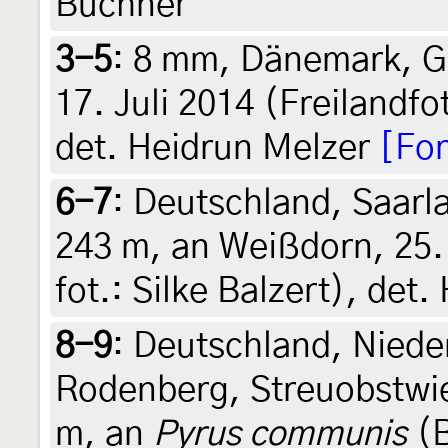
Buchner
3-5
:
8 mm, Dänemark, G
17. Juli 2014 (Freilandf
det. Heidrun Melzer
[Fo
6-7
:
Deutschland, Saarl
243 m, an Weißdorn, 25.
fot.: Silke Balzert), det
8-9
:
Deutschland, Niede
Rodenberg, Streuobstwi
m, an
Pyrus communis
(B