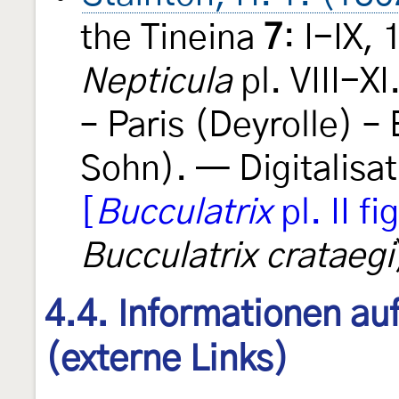
the Tineina
7
: I-IX,
Nepticula
pl. VIII-X
– Paris (Deyrolle) – 
Sohn). — Digitalisat
[
Bucculatrix
pl. II fi
Bucculatrix crataegi
4.4. Informationen au
(externe Links)