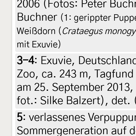
2006 (Fotos: Peter Buchne
Buchner
(1: gerippter Pupp
Weißdorn (
Crataegus monogy
mit Exuvie)
3-4
:
Exuvie, Deutschlan
Zoo, ca. 243 m, Tagfund
am 25. September 2013, 1
fot.: Silke Balzert), de
5
:
verlassenes Verpuppu
Sommergeneration auf de