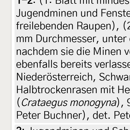
1-2
: (1:
Blatt mit minde
Jugendminen und Fenster
freilebenden Raupen
), (
mm Durchmesser, unter 
nachdem sie die Minen ve
ebenfalls bereits verlass
Niederösterreich, Schwa
Halbtrockenrasen mit H
(
Crataegus monogyna
),
Peter Buchner), det. Pe