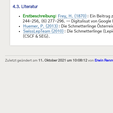
4.3. Literatur
Erstbeschreibung:
Frey, H. (1870)
: Ein Beitrag
244-256, (6) 277-296. — Digitalisat von Google B
Huemer, P. (2013)
: Die Schmetterlinge Österre
SwissLepTeam (2010)
: Die Schmetterlinge (Lep
(CSCF & SEG).
Zuletzt geändert am
11. Oktober 2021 um 10:08:12
von
Erwin Renn
Dieses Internetportal wurde am 16. Septembe