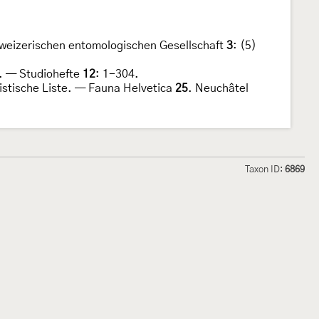
chweizerischen entomologischen Gesellschaft
3
: (5)
e. — Studiohefte
12
: 1-304.
istische Liste. — Fauna Helvetica
25
. Neuchâtel
Taxon ID:
6869
hmetterlinge und
Lepiforum e.V.