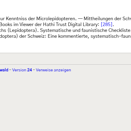
 zur Kenntniss der Microlepidopteren. — Mittheilungen der S
ooks im Viewer der Hathi Trust Digital Library:
[285]
.
ichs (Lepidoptera). Systematische und faunistische Checklist
idoptera) der Schweiz: Eine kommentierte, systematisch-faun
wald
-
Version
24
-
Verweise anzeigen
r 2002 von
Walter Schön
(
www.schmetterling-raupe.de
) als "Forum Sc