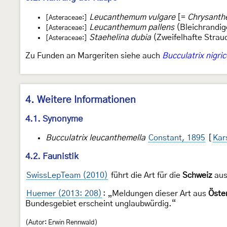
Leucanthemum vulgare
[=
Chrysant
[Asteraceae:]
Leucanthemum pallens
(Bleichrandig
[Asteraceae:]
Staehelina dubia
(Zweifelhafte Strau
[Asteraceae:]
Zu Funden an Margeriten siehe auch
Bucculatrix nigri
4. Weitere Informationen
4.1. Synonyme
Bucculatrix leucanthemella
Constant, 1895
[
Kar
4.2. Faunistik
SwissLepTeam (2010)
führt die Art für die
Schweiz
aus
Huemer (2013: 208)
: „Meldungen dieser Art aus
Öste
Bundesgebiet erscheint unglaubwürdig.“
(Autor: Erwin Rennwald)