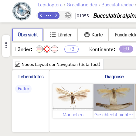
›
›
Lepidoptera
Gracillarioidea
Bucculatricidae
Bucculatrix alpin
01055
Übersicht
Länder
Karte
Fundmeld
+3
EU
Länder:
Kontinente:
Neues Layout der Navigation (Beta Test)
Lebendfotos
Diagnose
Falter
Männchen
Geschlecht nicht bestimmt