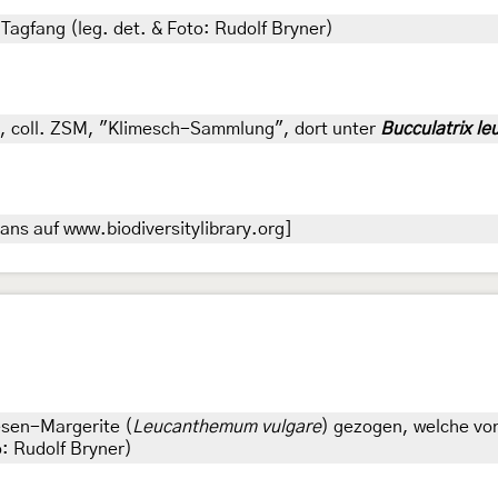
Tagfang (leg. det. & Foto: Rudolf Bryner)
er), coll. ZSM, "Klimesch-Sammlung", dort unter
Bucculatrix l
ans auf www.biodiversitylibrary.org]
esen-Margerite (
Leucanthemum vulgare
) gezogen, welche vo
o: Rudolf Bryner)