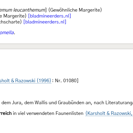
hemum leucanthemum
] (Gewöhnliche Margerite)
e Margerite)
[bladmineerders.nl]
chscharte)
[bladmineerders.nl]
comella
.
sholt & Razowski (1996)
: Nr. 01080]
 dem Jura, dem Wallis und Graubünden an, nach Literaturan
rreich
in viel verwendeten Faunenlisten
(Karsholt & Razowski,