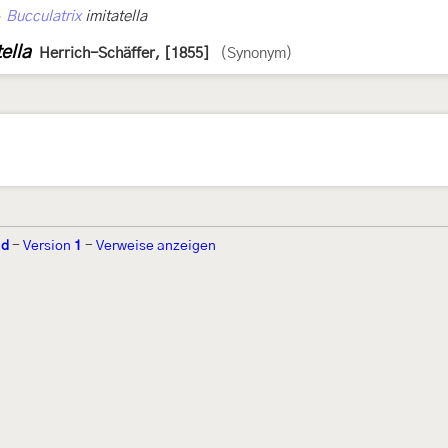
›
Bucculatrix
imitatella
ella
Herrich-Schäffer, [1855]
(Synonym)
ld
-
Version
1
-
Verweise anzeigen