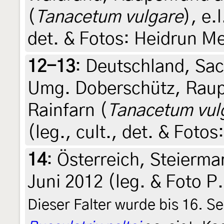
(
Tanacetum vulgare
), e.
det. & Fotos: Heidrun Me
12-13
:
Deutschland, Sac
Umg. Doberschütz, Raupe
Rainfarn (
Tanacetum vul
(leg., cult., det. & Foto
14
:
Österreich, Steierma
Juni 2012 (leg. & Foto P
Dieser Falter wurde bis 16. 