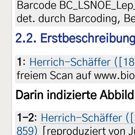
Barcode BC_LSNOE_Lep_0
det. durch Barcoding, B
2.2. Erstbeschreibun
1
:
Herrich-Schäffer ([18
freiem Scan auf www.biod
Darin indizierte Abbil
1-2
:
Herrich-Schäffer ([1
859)
[reproduziert von 