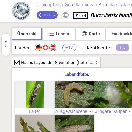
›
›
Lepidoptera
Gracillarioidea
Bucculatricidae
Bucculatrix humil
01074
Übersicht
Länder
Karte
Fundmeld
+12
EU
Länder:
Kontinente:
Neues Layout der Navigation (Beta Test)
Lebendfotos
Falter
Ausgewachsene Raupe
Jüngere Raupenstadien