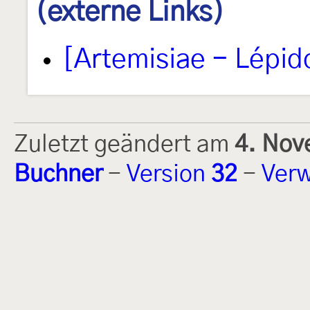
(externe Links)
[Artemisiae - Lépid
Zuletzt geändert am
4. Nov
Buchner
-
Version
32
-
Verw