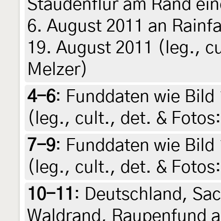
Staudenflur am Rand ei
6. August 2011 an Rainfa
19. August 2011 (leg., cu
Melzer)
4-6
:
Funddaten wie Bild 
(leg., cult., det. & Foto
7-9
:
Funddaten wie Bild 
(leg., cult., det. & Foto
10-11
:
Deutschland, Sac
Waldrand, Raupenfund a