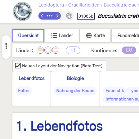
›
›
Lepidoptera
Gracillarioidea
Bucculatricidae
Bucculatrix cret
01065b
Übersicht
Länder
Karte
Fundmeld
+1
EU
Länder:
Kontinente:
Neues Layout der Navigation (Beta Test)
Lebendfotos
Biologie
Falter
Nahrung der Raupe
Faunistik
Type
Informationen au
1. Lebendfotos