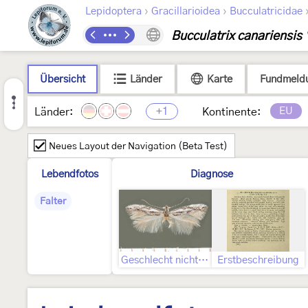
›
›
Lepidoptera
Gracillarioidea
Bucculatricidae
Bucculatrix canariensis
Übersicht
Länder
Karte
Fundmeld
+1
EU
Länder:
Kontinente:
Neues Layout der Navigation (Beta Test)
Lebendfotos
Diagnose
Falter
Geschlecht nicht bestimmt
Erstbeschreibung