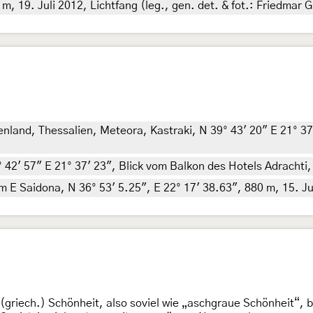
, 19. Juli 2012, Lichtfang (leg., gen. det. & fot.: Friedmar G
land, Thessalien, Meteora, Kastraki, N 39° 43' 20" E 21° 37' 
42' 57" E 21° 37' 23", Blick vom Balkon des Hotels Adrachti, 
E Saidona, N 36° 53' 5.25", E 22° 17' 38.63", 880 m, 15. Jul
 (griech.) Schönheit, also soviel wie „aschgraue Schönheit“,