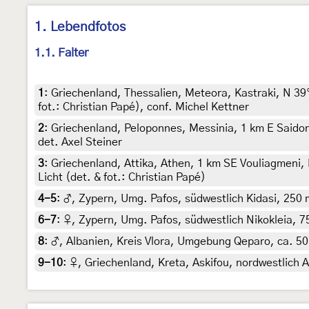
1. Lebendfotos
1.1. Falter
1
:
Griechenland, Thessalien, Meteora, Kastraki, N 39°
fot.: Christian Papé), conf. Michel Kettner
2
:
Griechenland, Peloponnes, Messinia, 1 km E Saidona
det. Axel Steiner
3
:
Griechenland, Attika, Athen, 1 km SE Vouliagmeni,
Licht (det. & fot.: Christian Papé)
4-5
:
♂, Zypern, Umg. Pafos, südwestlich Kidasi, 250 m,
6-7
:
♀, Zypern, Umg. Pafos, südwestlich Nikokleia, 75 
8
:
♂, Albanien, Kreis Vlora, Umgebung Qeparo, ca. 50 m
9-10
:
♀, Griechenland, Kreta, Askifou, nordwestlich A