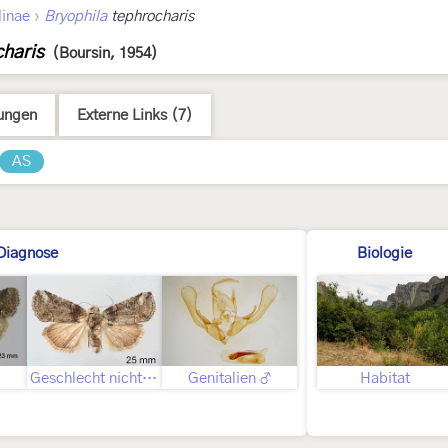
›
linae
Bryophila
tephrocharis
charis
(Boursin, 1954)
ungen
Externe Links (7)
AS
Diagnose
Biologie
Geschlecht nicht bestimmt
Genitalien ♂
Habitat