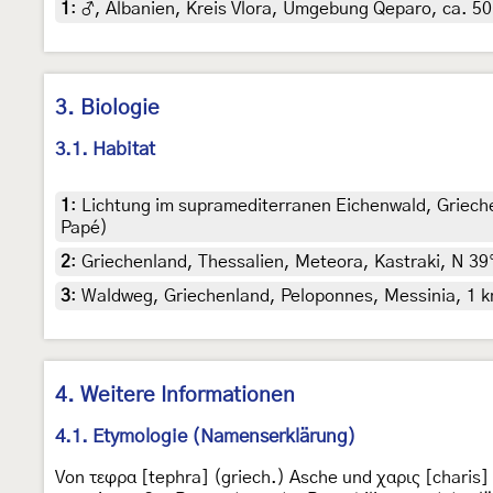
1
:
♂, Albanien, Kreis Vlora, Umgebung Qeparo, ca. 50 m
3. Biologie
3.1. Habitat
1
:
Lichtung im supramediterranen Eichenwald, Griechen
Papé)
2
:
Griechenland, Thessalien, Meteora, Kastraki, N 39° 
3
:
Waldweg, Griechenland, Peloponnes, Messinia, 1 km 
4. Weitere Informationen
4.1. Etymologie (Namenserklärung)
Von τεφρα [tephra] (griech.) Asche und χαρις [charis]