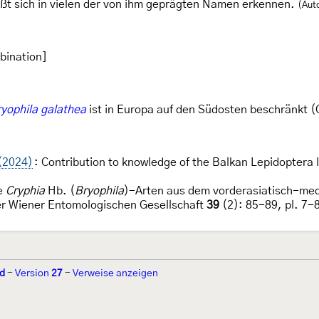
äßt sich in vielen der von ihm geprägten Namen erkennen.
(Auto
bination]
yophila galathea
ist in Europa auf den Südosten beschränkt (
 (2024)
: Contribution to knowledge of the Balkan Lepidoptera
e
Cryphia
Hb. (
Bryophila
)-Arten aus dem vorderasiatisch-med
der Wiener Entomologischen Gesellschaft
39
(2): 85-89, pl. 7-
d
-
Version
27
-
Verweise anzeigen