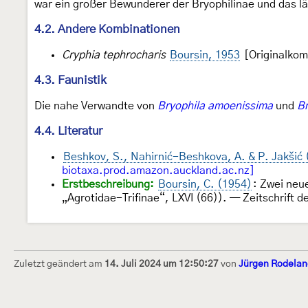
war ein großer Bewunderer der Bryophilinae und das l
4.2. Andere Kombinationen
Cryphia tephrocharis
Boursin, 1953
[Originalkom
4.3. Faunistik
Die nahe Verwandte von
Bryophila amoenissima
und
Br
4.4. Literatur
Beshkov, S., Nahirnić-Beshkova, A. & P. Jakšić
biotaxa.prod.amazon.auckland.ac.nz]
Erstbeschreibung:
Boursin, C. (1954)
: Zwei neu
„Agrotidae-Trifinae“, LXVI (66)). — Zeitschrift 
Zuletzt geändert am
14. Juli 2024 um 12:50:27
von
Jürgen Rodelan