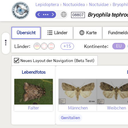
›
›
›
Lepidoptera
Noctuoidea
Noctuidae
Bryophi
Bryophila tephro
08807
Übersicht
Länder
Karte
Fundmeld
+15
EU
Länder:
Kontinente:
Neues Layout der Navigation (Beta Test)
Lebendfotos
Falter
Männchen
Weibchen
Genitalien