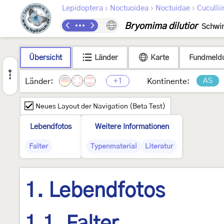
›
›
›
Lepidoptera
Noctuoidea
Noctuidae
Cucullii
Bryomima dilutior
Schwi
Übersicht
Länder
Karte
Fundmeld
+1
AS
Länder:
Kontinente:
Neues Layout der Navigation (Beta Test)
Lebendfotos
Weitere Informationen
Falter
Typenmaterial
Literatur
1. Lebendfotos