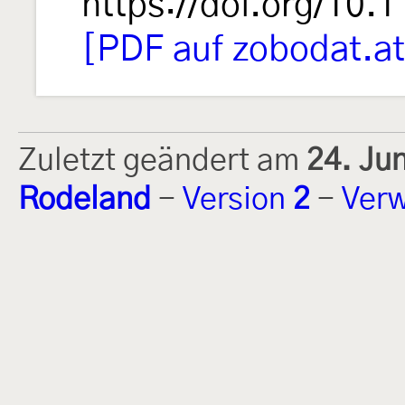
https://doi.org/10.
[PDF auf zobodat.at
Zuletzt geändert am
24. Ju
Rodeland
-
Version
2
-
Verw