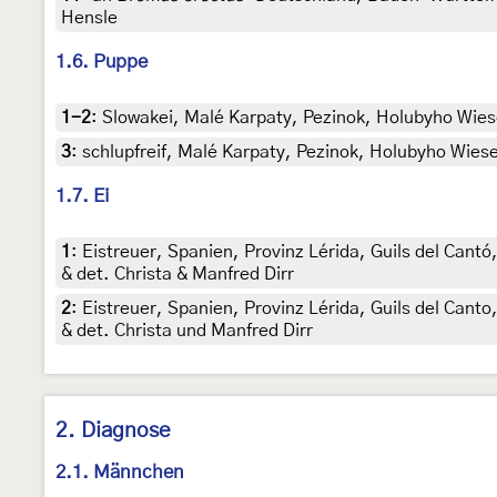
Hensle
1.6. Puppe
1-2
:
Slowakei, Malé Karpaty, Pezinok, Holubyho Wiese
3
:
schlupfreif, Malé Karpaty, Pezinok, Holubyho Wiese
1.7. Ei
1
:
Eistreuer, Spanien, Provinz Lérida, Guils del Can
& det. Christa & Manfred Dirr
2
:
Eistreuer, Spanien, Provinz Lérida, Guils del Can
& det. Christa und Manfred Dirr
2. Diagnose
2.1. Männchen