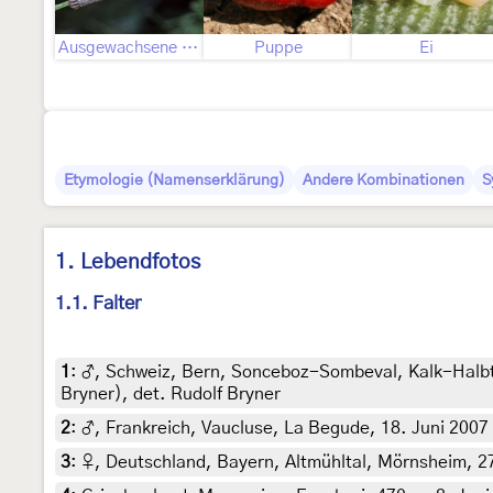
Ausgewachsene Raupe
Puppe
Ei
Etymologie (Namenserklärung)
Andere Kombinationen
S
1. Lebendfotos
1.1. Falter
1
:
♂, Schweiz, Bern, Sonceboz-Sombeval, Kalk-Halbtro
Bryner), det. Rudolf Bryner
2
:
♂, Frankreich, Vaucluse, La Begude, 18. Juni 2007 
3
:
♀, Deutschland, Bayern, Altmühltal, Mörnsheim, 27.