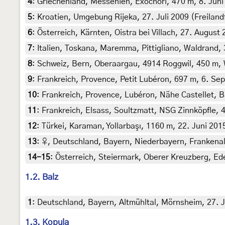
4
:
Griechenland, Messenien, Exochori, 470 m, 8. Juni 
5
:
Kroatien, Umgebung Rijeka, 27. Juli 2009 (Freiland
6
:
Österreich, Kärnten, Oistra bei Villach, 27. Augus
7
:
Italien, Toskana, Maremma, Pittigliano, Waldrand, 3
8
:
Schweiz, Bern, Oberaargau, 4914 Roggwil, 450 m, 
9
:
Frankreich, Provence, Petit Lubéron, 697 m, 6. Se
10
:
Frankreich, Provence, Lubéron, Nähe Castellet, Ba
11
:
Frankreich, Elsass, Soultzmatt, NSG Zinnköpfle, 4
12
:
Türkei, Karaman, Yollarbaşı, 1160 m, 22. Juni 2015
13
:
♀, Deutschland, Bayern, Niederbayern, Frankenal
14-15
:
Österreich, Steiermark, Oberer Kreuzberg, Ed
1.2. Balz
1
:
Deutschland, Bayern, Altmühltal, Mörnsheim, 27. Jul
1.3. Kopula