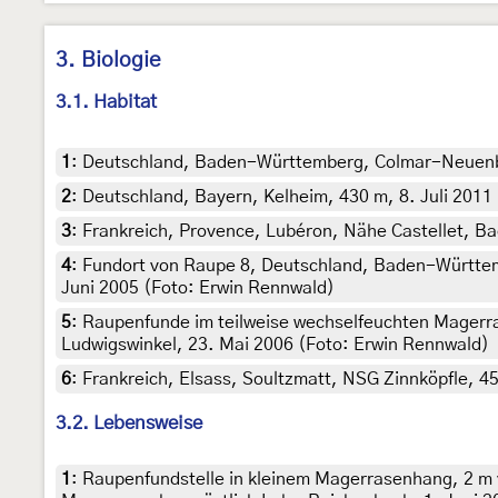
3. Biologie
3.1. Habitat
1
:
Deutschland, Baden-Württemberg, Colmar-Neuenbur
2
:
Deutschland, Bayern, Kelheim, 430 m, 8. Juli 2011
3
:
Frankreich, Provence, Lubéron, Nähe Castellet, Bac
4
:
Fundort von Raupe 8, Deutschland, Baden-Württemb
Juni 2005 (Foto: Erwin Rennwald)
5
:
Raupenfunde im teilweise wechselfeuchten Magerra
Ludwigswinkel, 23. Mai 2006 (Foto: Erwin Rennwald)
6
:
Frankreich, Elsass, Soultzmatt, NSG Zinnköpfle, 4
3.2. Lebensweise
1
:
Raupenfundstelle in kleinem Magerrasenhang, 2 m 