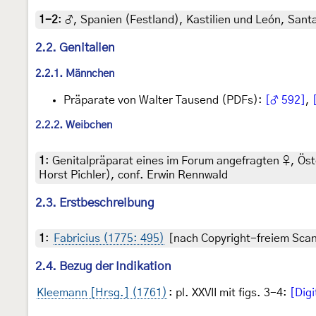
1-2
:
♂, Spanien (Festland), Kastilien und León, Sant
2.2. Genitalien
2.2.1. Männchen
Präparate von Walter Tausend (PDFs):
[♂ 592]
,
2.2.2. Weibchen
1
:
Genitalpräparat eines im Forum angefragten ♀, Öst
Horst Pichler), conf. Erwin Rennwald
2.3. Erstbeschreibung
1
:
Fabricius (1775: 495)
[nach Copyright-freiem Scan 
2.4. Bezug der Indikation
Kleemann [Hrsg.] (1761)
: pl. XXVII mit figs. 3-4:
[Digi