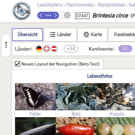
›
›
›
Lepidoptera
Papilionoidea
Nymphalidae
Sat
Brintesia circe
07447
(F
Übersicht
Länder
Karte
Fundmeld
+34
EU
Länder:
Kontinente:
Neues Layout der Navigation (Beta Test)
Lebendfotos
Falter
Balz
Kopula