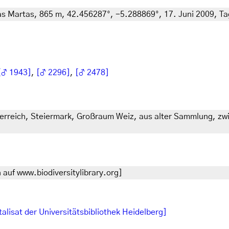
as Martas, 865 m, 42.456287°, -5.288869°, 17. Juni 2009, Tag
[♂ 1943]
,
[♂ 2296]
,
[♂ 2478]
erreich, Steiermark, Großraum Weiz, aus alter Sammlung, zwi
auf www.biodiversitylibrary.org]
talisat der Universitätsbibliothek Heidelberg]