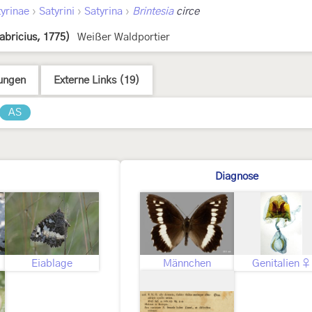
›
›
›
yrinae
Satyrini
Satyrina
Brintesia
circe
abricius, 1775)
Weißer Waldportier
ungen
Externe Links (19)
AS
Diagnose
Eiablage
Männchen
Genitalien ♀