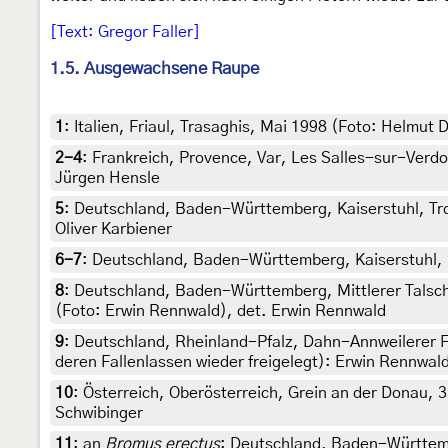
[Text: Gregor Faller]
1.5. Ausgewachsene Raupe
1
:
Italien, Friaul, Trasaghis, Mai 1998 (Foto: Helmut 
2-4
:
Frankreich, Provence, Var, Les Salles-sur-Verdo
Jürgen Hensle
5
:
Deutschland, Baden-Württemberg, Kaiserstuhl, Tro
Oliver Karbiener
6-7
:
Deutschland, Baden-Württemberg, Kaiserstuhl, Ba
8
:
Deutschland, Baden-Württemberg, Mittlerer Talsch
(Foto: Erwin Rennwald), det. Erwin Rennwald
9
:
Deutschland, Rheinland-Pfalz, Dahn-Annweilerer F
deren Fallenlassen wieder freigelegt): Erwin Rennwal
10
:
Österreich, Oberösterreich, Grein an der Donau, 3
Schwibinger
11
:
an
Bromus erectus
: Deutschland, Baden-Württembe