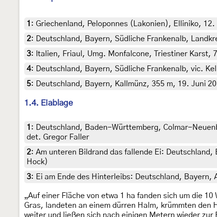
1
:
Griechenland, Peloponnes (Lakonien), Elliniko, 12. 
2
:
Deutschland, Bayern, Südliche Frankenalb, Landkre
3
:
Italien, Friaul, Umg. Monfalcone, Triestiner Karst, 
4
:
Deutschland, Bayern, Südliche Frankenalb, vic. Kel
5
:
Deutschland, Bayern, Kallmünz, 355 m, 19. Juni 201
1.4. Eiablage
1
:
Deutschland, Baden-Württemberg, Colmar-Neuenbur
det. Gregor Faller
2
:
Am unteren Bildrand das fallende Ei: Deutschland,
Hock)
3
:
Ei am Ende des Hinterleibs: Deutschland, Bayern, 
„Auf einer Fläche von etwa 1 ha fanden sich um die 1
Gras, landeten an einem dürren Halm, krümmten den Hin
weiter und ließen sich nach einigen Metern wieder zur 