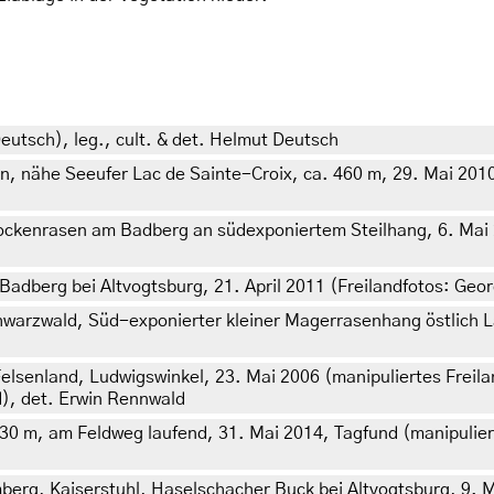
Deutsch), leg., cult. & det. Helmut Deutsch
n, nähe Seeufer Lac de Sainte-Croix, ca. 460 m, 29. Mai 2010
ckenrasen am Badberg an südexponiertem Steilhang, 6. Mai 20
dberg bei Altvogtsburg, 21. April 2011 (Freilandfotos: Geor
warzwald, Süd-exponierter kleiner Magerrasenhang östlich L
elsenland, Ludwigswinkel, 23. Mai 2006 (manipuliertes Freil
d), det. Erwin Rennwald
30 m, am Feldweg laufend, 31. Mai 2014, Tagfund (manipulierte
rg, Kaiserstuhl, Haselschacher Buck bei Altvogtsburg, 9. Ma