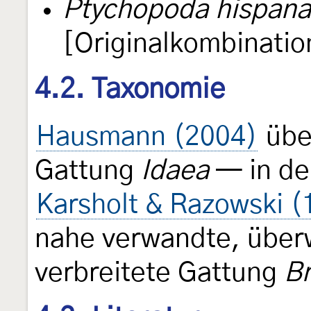
Ptychopoda hispana
[Originalkombinatio
4.2. Taxonomie
Hausmann (2004)
über
Gattung
Idaea
— in der
Karsholt & Razowski (
nahe verwandte, über
verbreitete Gattung
Br