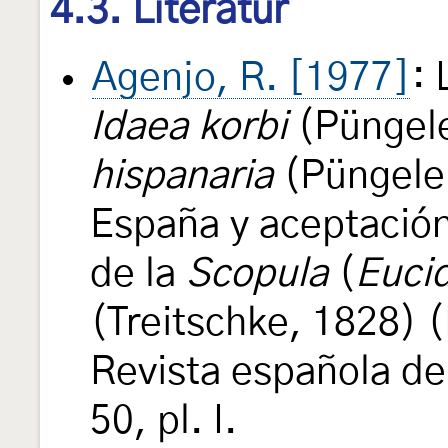
4.3. Literatur
Agenjo, R. [1977]
:
Idaea korbi
(Püngele
hispanaria
(Püngeler
España y aceptación 
de la
Scopula
(
Eucid
(Treitschke, 1828) 
Revista española d
50, pl. I.