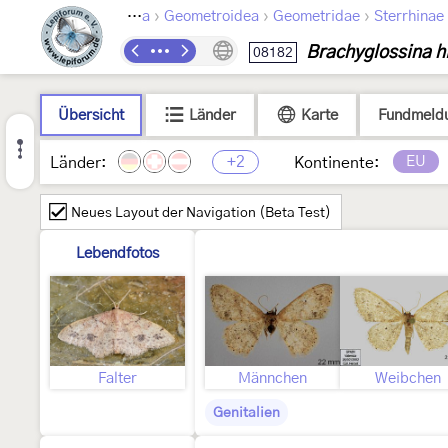
›
›
›
Lepidoptera
Geometroidea
Geometridae
Sterrhinae
Brachyglossina h
08182
Übersicht
Länder
Karte
Fundmeld
+2
EU
Länder:
Kontinente:
Neues Layout der Navigation (Beta Test)
Lebendfotos
Falter
Männchen
Weibchen
Genitalien