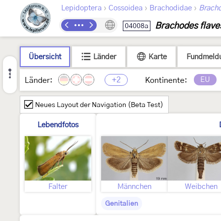
›
›
›
Lepidoptera
Cossoidea
Brachodidae
Brach
Brachodes flave
04008a
Übersicht
Länder
Karte
Fundmeld
+2
EU
Länder:
Kontinente:
Neues Layout der Navigation (Beta Test)
Lebendfotos
Falter
Männchen
Weibchen
Genitalien